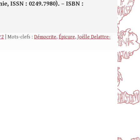
ie, ISSN : 0249.7980). – ISBN :
°2
| Mots-clefs :
Démocrite
,
Épicure
,
Joëlle Delattre-