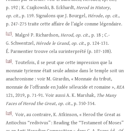
p. 192 ; K. Czajkowski, B. Eckhardt,
Herod in History
,
op. cit.
, p. 159. Signalons que J. Bourgel,
Hérode
,
op. cit.
,
p. 247-275 traite cette affaire de l’aigle comme légendaire.
[17]
. Malgré P. Richardson,
Herod
,
op. cit.
, p. 18 ; C.-
G. Schwentzel,
Hérode le Grand
,
op. cit.
, p. 124-131.
É. Parmentier trouve cela surinterprété (p. 107-108).
[18]
. Toutefois, il se peut que cette impression que la
monnaie tyrienne était seule admise dans le temple soit un
anachronisme : voir M. Girardin, « Monnaie du tribut,
monnaie de l’offrande en Judée séleucide et romaine »,
REA
121, 2019, p. 71-91. Voir aussi A. K. Marshak,
The Many
Faces of Herod the Great
,
op. cit.
, p. 350-354.
[19]
. Voir, au contraire, K. Atkinson, « Herod the Great as
Antiochus “redivivus” : Reading the “Testament of Moses”