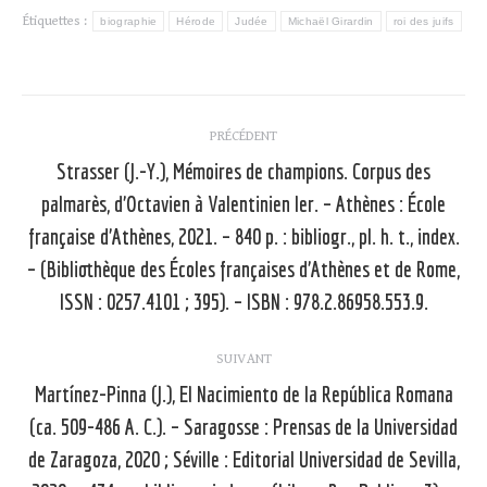
Étiquettes :
biographie
Hérode
Judée
Michaël Girardin
roi des juifs
Navigation
PRÉCÉDENT
article
Strasser (J.-Y.), Mémoires de champions. Corpus des
palmarès, d’Octavien à Valentinien Ier. – Athènes : École
française d’Athènes, 2021. – 840 p. : bibliogr., pl. h. t., index.
Article
précédent
– (Bibliothèque des Écoles françaises d’Athènes et de Rome,
:
ISSN : 0257.4101 ; 395). – ISBN : 978.2.86958.553.9.
SUIVANT
Martínez-Pinna (J.), El Nacimiento de la República Romana
(ca. 509-486 A. C.). – Saragosse : Prensas de la Universidad
de Zaragoza, 2020 ; Séville : Editorial Universidad de Sevilla,
Article