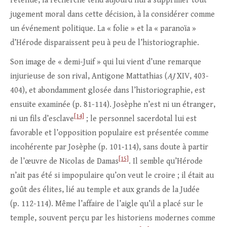
retenue, la recherche tend aujourd’hui à supprimer tout
jugement moral dans cette décision, à la considérer comme
un événement politique. La « folie » et la « paranoïa »
d’Hérode disparaissent peu à peu de l’historiographie.
Son image de « demi-Juif » qui lui vient d’une remarque
injurieuse de son rival, Antigone Mattathias (
AJ
XIV, 403-
404), et abondamment glosée dans l’historiographie, est
ensuite examinée (p. 81-114). Josèphe n’est ni un étranger,
[14]
ni un fils d’esclave
; le personnel sacerdotal lui est
favorable et l’opposition populaire est présentée comme
incohérente par Josèphe (p. 101‑114), sans doute à partir
[15]
de l’œuvre de Nicolas de Damas
. Il semble qu’Hérode
n’ait pas été si impopulaire qu’on veut le croire ; il était au
goût des élites, lié au temple et aux grands de la Judée
(p. 112-114). Même l’affaire de l’aigle qu’il a placé sur le
temple, souvent perçu par les historiens modernes comme