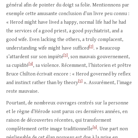
général afin de pointer du doigt sa folie. Mentionnons par
exemple cette amusante conclusion d’un livre peu connu :
« Herod might have lived a happy, normal life had he had
the services of a good priest, a good psychiatrist, and a
good wife. Even lacking the others, a truly complacent,
[2]
understanding wife might have sufficed
. » Beaucoup
[3]
s’attardent sur son impiété
, son mauvais gouvernement,
[4]
sa cupidité
, sa violence. Récemment, l’historien et prêtre
Bruce Chilton écrivait encore : « Herod governed by reflex
[5]
and instinct rather than by theory
». Assurément, l’image
reste mauvaise.
Pourtant, de nombreux ouvrages centrés sur la personne
et le règne d’Hérode sont parus ces dernières années, en
raison de découvertes récentes, qui transforment
[6]
complètement cette image traditionnelle
. Une part non
négligeable de cet élan nouveau est due à la prise en