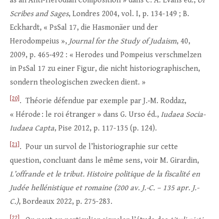
as an Anti-Herodian Composition » dans C. A. Evans éd.,
Of
Scribes and Sages
, Londres 2004, vol. I, p. 134-149 ; B.
Eckhardt, « PsSal 17, die Hasmonäer und der
Herodompeius »,
Journal for the Study of Judaism
, 40,
2009, p. 465‑492 : « Herodes und Pompeius verschmelzen
in PsSal 17 zu einer Figur, die nicht historiographischen,
sondern theologischen zwecken dient. »
[20]
. Théorie défendue par exemple par J.‑M. Roddaz,
« Hérode : le roi étranger » dans G. Urso éd.,
Iudaea Socia-
Iudaea Capta
, Pise 2012, p. 117-135 (p. 124).
[21]
. Pour un survol de l’historiographie sur cette
question, concluant dans le même sens, voir M. Girardin,
L’offrande et le tribut. Histoire politique de la fiscalité en
Judée hellénistique et romaine (200 av. J.-C. – 135 apr. J.-
C.)
, Bordeaux 2022, p. 275-283.
[22]