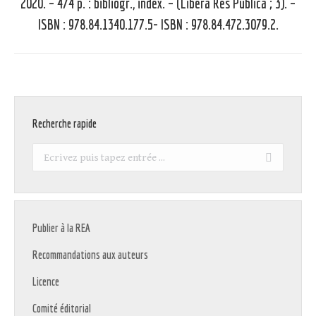
suivant
2020. – 474 p. : bibliogr., index. – (Libera Res Publica ; 3). –
:
ISBN : 978.84.1340.177.5- ISBN : 978.84.472.3079.2.
Recherche rapide
Recherche
:
Publier à la REA
Recommandations aux auteurs
Licence
Comité éditorial