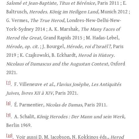
Salomé et Jean-Baptiste, Titus et Bérénice
, Paris 2011 ; E.
Baltrusch,
Herodes.
König im Heiligen Land
, Munich 2012 ;
G. Vermes,
The True Herod
, Londres-New-Delhi-New-
York-Sydney 2014 ; A. K. Marshak,
The Many Faces of
Herod the Great
, Grand Rapids 2015 ; M. Hadas-Lebel,
Hérode
,
op. cit.
; J. Bourgel,
Hérode, roi d’Israël ?
, Paris
2019 ; K. Czajkowski, B. Eckhardt,
Herod in History.
Nicolaus of Damascus and the Augustan Context
, Oxford
2021.
[7]
. F. Villeneuve
et al.
,
Flavius Josèphe, Les Antiquités
Juives, livres XII à XIV
, Paris 2021.
[8]
. É. Parmentier,
Nicolas de Damas
, Paris 2011.
[9]
. A. Schalit,
König Herodes
:
Der Mann und sein Werk
,
Berlin 1969.
[10]
. Voir aussi D. M. Jacobson, N. Kokkinos éds.,
Herod