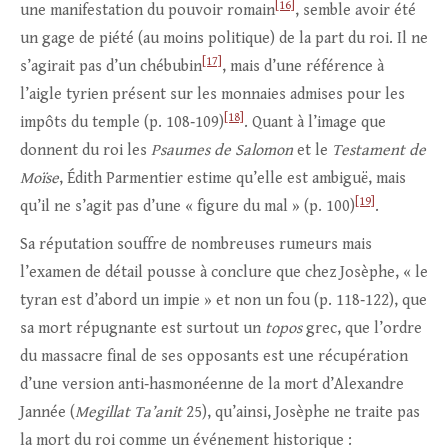
[16]
une manifestation du pouvoir romain
, semble avoir été
un gage de piété (au moins politique) de la part du roi. Il ne
[17]
s’agirait pas d’un chébubin
, mais d’une référence à
l’aigle tyrien présent sur les monnaies admises pour les
[18]
impôts du temple (p. 108‑109)
. Quant à l’image que
donnent du roi les
Psaumes de Salomon
et le
Testament de
Moïse
, Édith Parmentier estime qu’elle est ambiguë, mais
[19]
qu’il ne s’agit pas d’une « figure du mal » (p. 100)
.
Sa réputation souffre de nombreuses rumeurs mais
l’examen de détail pousse à conclure que chez Josèphe, « le
tyran est d’abord un impie » et non un fou (p. 118‑122), que
sa mort répugnante est surtout un
topos
grec, que l’ordre
du massacre final de ses opposants est une récupération
d’une version anti‑hasmonéenne de la mort d’Alexandre
Jannée (
Megillat Ta’anit
25), qu’ainsi, Josèphe ne traite pas
la mort du roi comme un événement historique :