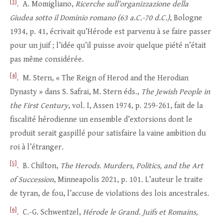
[3]
. A. Momigliano,
Ricerche sull’organizzazione della
Giudea sotto il Dominio romano (63 a.C.-70 d.C.)
, Bologne
1934, p. 41, écrivait qu’Hérode est parvenu à se faire passer
pour un juif ; l’idée qu’il puisse avoir quelque piété n’était
pas même considérée.
[4]
. M. Stern, « The Reign of Herod and the Herodian
Dynasty » dans S. Safrai, M. Stern éds.,
The Jewish People in
the First Century
, vol. I, Assen 1974, p. 259-261, fait de la
fiscalité hérodienne un ensemble d’extorsions dont le
produit serait gaspillé pour satisfaire la vaine ambition du
roi à l’étranger.
[5]
. B. Chilton,
The Herods. Murders, Politics, and the Art
of Succession
, Minneapolis 2021, p. 101. L’auteur le traite
de tyran, de fou, l’accuse de violations des lois ancestrales.
[6]
. C.-G. Schwentzel,
Hérode le Grand. Juifs et Romains,