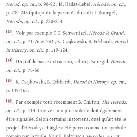
Herod
,
op. cit.
, p. 90-92 ; M. Hadas-Lebel,
Hérode
,
op. cit.
,
p. 239-248 (qui ajoute la paranoïa du roi) ; J. Bourgel,
Hérode
,
op. cit.
, p. 230-234.
[13]
. Voir par exemple C.G. Schwentzel,
Hérode le Grand
,
op. cit.
, p. 71-76 et 284 ; K. Czajkowski, B. Eckhardt,
Herod
in History
,
op. cit.
, p. 119-124.
[14]
. Un Juif de basse extraction, selon J. Bourgel,
Hérode
,
op. cit
., p. 76-86.
[15]
. K. Czajkowski, B. Eckhardt,
Herod in History
,
op. cit.
,
p. 139-163.
[16]
. Par exemple tout récemment B. Chilton,
The Herods
,
op. cit.
, p. 114. Une version plus subtile doit également
être signalée. Selon certains historiens, quel qu’ait été le
projet d’Hérode, cet aigle a été perçu comme un symbole
romain par la foule. Voir E. Baltrusch,
Herodes
,
op. cit.
,