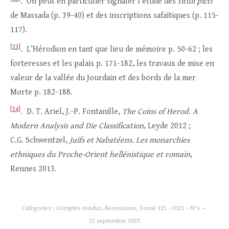
. On peut en particulier signaler l’étude des
tituli picti
de Massada (p. 39-40) et des inscriptions safaïtiques (p. 115-
117).
[23]
. L’Hérodion en tant que lieu de mémoire p. 50-62 ; les
forteresses et les palais p. 171-182, les travaux de mise en
valeur de la vallée du Jourdain et des bords de la mer
Morte p. 182-188.
[24]
. D. T. Ariel, J.-P. Fontanille,
The Coins of Herod.
A
Modern Analysis and Die Classification
, Leyde 2012 ;
C.G. Schwentzel,
Juifs et Nabatéens. Les monarchies
ethniques du Proche-Orient hellénistique et romain
,
Rennes 2013.
Catégories :
Comptes rendus
,
Recensions
,
Tome 125 - 2023 – N°1
22 septembre 2023