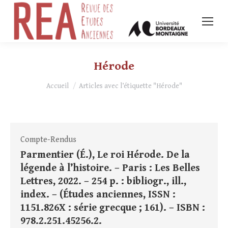
Hérode
Vous êtes ici :
Accueil
Articles avec l’étiquette "Hérode"
Compte-Rendus
Parmentier (É.), Le roi Hérode. De la
légende à l’histoire. – Paris : Les Belles
Lettres, 2022. – 254 p. : bibliogr., ill.,
index. – (Études anciennes, ISSN :
1151.826X : série grecque ; 161). – ISBN :
978.2.251.45256.2.