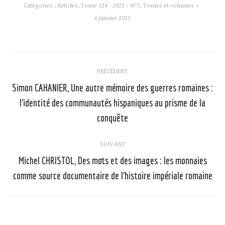
Catégories :
Articles
,
Tome 124 - 2022 – N°2
,
Tomes et volumes
6 janvier 2023
Navigation
PRÉCÉDENT
article
Simon CAHANIER, Une autre mémoire des guerres romaines :
l’identité des communautés hispaniques au prisme de la
Article
précédent
conquête
:
SUIVANT
Michel CHRISTOL, Des mots et des images : les monnaies
Article
comme source documentaire de l’histoire impériale romaine
suivant
: