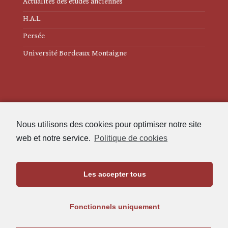
Actualités des études anciennes
H.A.L.
Persée
Université Bordeaux Montaigne
Mentions légales
Nous utilisons des cookies pour optimiser notre site
Politique de cookies (UE)
web et notre service.
Politique de cookies
Revue des Études Anciennes
Les accepter tous
Maison de l'Archéologie
Université Bordeaux Montaigne
Fonctionnels uniquement
33607 Pessac Cedex
05.57.12.45.63