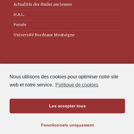
Actualités des études anciennes
H.A.L.
Persée
Université Bordeaux Montaigne
Mentions légales
Nous utilisons des cookies pour optimiser notre site
Politique de cookies (UE)
web et notre service.
Politique de cookies
Revue des Études Anciennes
Les accepter tous
Maison de l'Archéologie
Université Bordeaux Montaigne
Fonctionnels uniquement
33607 Pessac Cedex