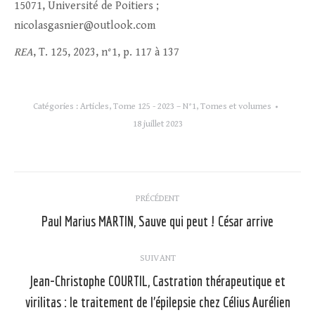
15071, Université de Poitiers ;
nicolasgasnier@outlook.com
REA
, T. 125, 2023, n°1, p. 117 à 137
Catégories :
Articles
,
Tome 125 - 2023 – N°1
,
Tomes et volumes
18 juillet 2023
Navigation
PRÉCÉDENT
article
Paul Marius MARTIN, Sauve qui peut ! César arrive
Article
précédent
:
SUIVANT
Jean-Christophe COURTIL, Castration thérapeutique et
Article
virilitas : le traitement de l’épilepsie chez Célius Aurélien
suivant