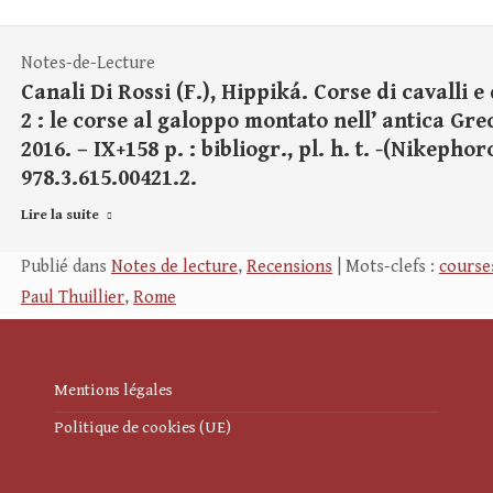
Notes-de-Lecture
Canali Di Rossi (F.), Hippiká. Corse di cavalli e
2 : le corse al galoppo montato nell’ antica Gr
2016. – IX+158 p. : bibliogr., pl. h. t. -(Nikephor
978.3.615.00421.2.
Lire la suite
Publié dans
Notes de lecture
,
Recensions
| Mots-clefs :
course
Paul Thuillier
,
Rome
Mentions légales
Politique de cookies (UE)