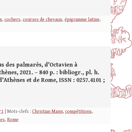
x
,
cochers
,
courses de chevaux
,
épigramme latine
,
us des palmarès, d’Octavien à
ènes, 2021. – 840 p. : bibliogr., pl. h.
 d’Athènes et de Rome, ISSN : 0257.4101 ;
°1
| Mots-clefs :
Christian Mann
,
compétitions
,
ues
,
Rome