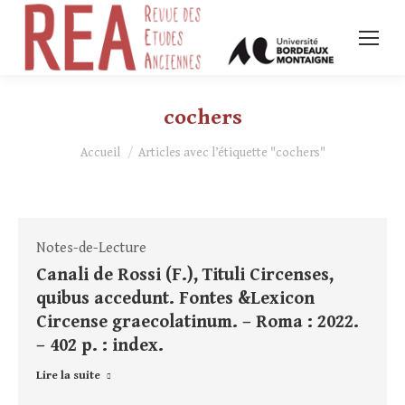
cochers
Vous êtes ici :
Accueil
Articles avec l’étiquette "cochers"
Notes-de-Lecture
Canali de Rossi (F.), Tituli Circenses,
quibus accedunt. Fontes &Lexicon
Circense graecolatinum. – Roma : 2022.
– 402 p. : index.
Lire la suite