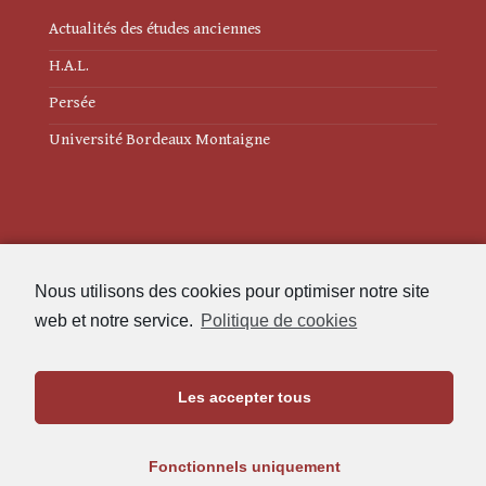
Actualités des études anciennes
H.A.L.
Persée
Université Bordeaux Montaigne
Mentions légales
Nous utilisons des cookies pour optimiser notre site
Politique de cookies (UE)
web et notre service.
Politique de cookies
Revue des Études Anciennes
Les accepter tous
Maison de l'Archéologie
Université Bordeaux Montaigne
Fonctionnels uniquement
33607 Pessac Cedex