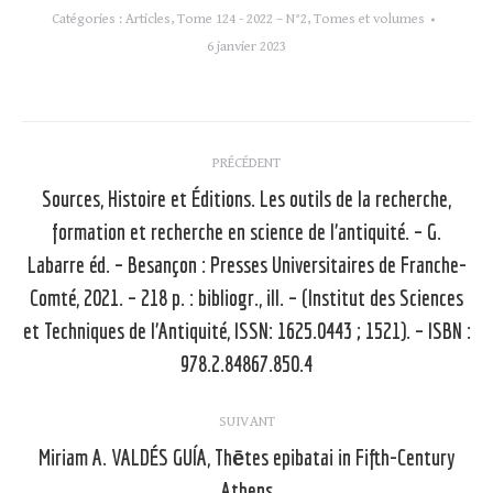
Catégories :
Articles
,
Tome 124 - 2022 – N°2
,
Tomes et volumes
6 janvier 2023
Navigation
PRÉCÉDENT
article
Sources, Histoire et Éditions. Les outils de la recherche,
formation et recherche en science de l’antiquité. – G.
Labarre éd. – Besançon : Presses Universitaires de Franche-
Article
Comté, 2021. – 218 p. : bibliogr., ill. – (Institut des Sciences
précédent
et Techniques de l’Antiquité, ISSN: 1625.0443 ; 1521). – ISBN :
:
978.2.84867.850.4
SUIVANT
Miriam A. VALDÉS GUÍA, Thētes epibatai in Fifth-Century
Article
Athens