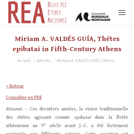
Miriam A. VALDÉS GUÍA, Thētes
epibatai in Fifth-Century Athens
Vous êtes ici :
Accueil
Articles
Miriam A. VALDÉS GUÍA, Thētes…
< Retour
Consulter en PDF
Résumé
. – Ces dernières années, la vision traditionnelle
des
thētes
agissant comme
epibatai
dans la flotte
e
athénienne au V
siècle avant J.-C. a été fortement