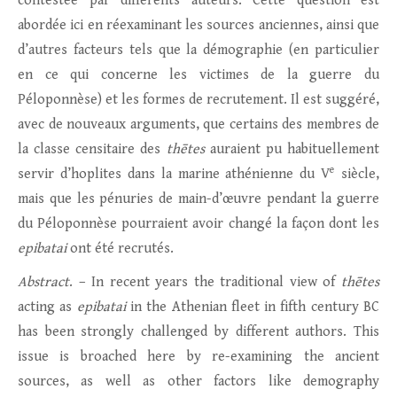
contestée par différents auteurs. Cette question est
abordée ici en réexaminant les sources anciennes, ainsi que
d’autres facteurs tels que la démographie (en particulier
en ce qui concerne les victimes de la guerre du
Péloponnèse) et les formes de recrutement. Il est suggéré,
avec de nouveaux arguments, que certains des membres de
la classe censitaire des
thētes
auraient pu habituellement
e
servir d’hoplites dans la marine athénienne du V
siècle,
mais que les pénuries de main-d’œuvre pendant la guerre
du Péloponnèse pourraient avoir changé la façon dont les
epibatai
ont été recrutés.
Abstract
. – In recent years the traditional view of
thētes
acting as
epibatai
in the Athenian fleet in fifth century BC
has been strongly challenged by different authors. This
issue is broached here by re-examining the ancient
sources, as well as other factors like demography