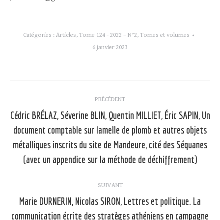
Catégories :
Articles
,
Tome 124 - 2022 – N°2
,
Tomes et volumes
6 janvier 2023
Navigation
PRÉCÉDENT
article
Cédric BRÉLAZ, Séverine BLIN, Quentin MILLIET, Éric SAPIN, Un
document comptable sur lamelle de plomb et autres objets
Article
métalliques inscrits du site de Mandeure, cité des Séquanes
précédent
(avec un appendice sur la méthode de déchiffrement)
:
SUIVANT
Marie DURNERIN, Nicolas SIRON, Lettres et politique. La
communication écrite des stratèges athéniens en campagne
Article