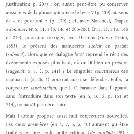
justification p. 207) ; on aurait peut-être pu conserver
aussi le
et
de la phrase qui ouvre le livre V (p. 139), au sens
de « et pourtant » (p. 179) ; et, avec Marchesi, l’hapax
edominari
en 5, 11, 1 (p. 146 et 205‑206). En 5, 13, 7 (p. 148
et 210), pourquoi corriger, avec Ursinus (Fulvio Orsini,
1583), le présent des manuscrits
subicit
en parfait
(
subiecit
), alors que ce dialogue fictif reprend le récit des
événements exposés plus haut, où on lit bien un présent
(
suggerit
, 5, 7, 3, p. 141) ? Le singulier
sanctitatem
des
manuscrits (5, 26, 1) pourrait aussi se défendre. Enfin, la
conjecture
sanctuarium
, que J. C. hasarde dans l’apparat
sans l’introduire dans son texte (en 5, 16, 2, p. 151 et
214), ne paraît pas nécessaire.
Mais l’auteur propose aussi huit conjectures nouvelles.
Les deux premières (en 4, 7, 5, p. 10) auraient pu être
traitées en une seule unité critique (
de aupibilia
PB) ;