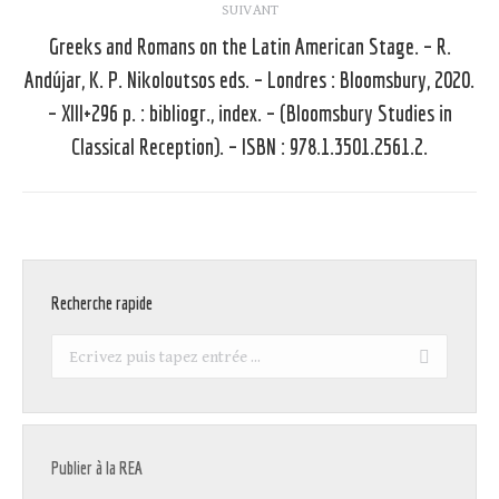
SUIVANT
Greeks and Romans on the Latin American Stage. – R.
Andújar, K. P. Nikoloutsos eds. – Londres : Bloomsbury, 2020.
Article
– XIII+296 p. : bibliogr., index. – (Bloomsbury Studies in
suivant
Classical Reception). – ISBN : 978.1.3501.2561.2.
:
Recherche rapide
Recherche
:
Publier à la REA