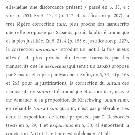
elle‑même une discordance présent / passé en 5, 33, 4 :
voir p. 253). En 5, 12, 4 (p. 147 et justification p. 207), la
très légère correction
tunc
, plus proche des manuscrits
que celle proposée par Sabaeus, paraît la plus économique
et la plus justifiée. En 5, 21, 4 (p. 155 et justification p. 227),
la correction
ueruicinus
introduit un mot à la fois mieux
attesté et plus proche du terme transmis par les
manuscrits que le
uerueceus
(qui serait un hapax) proposé
par Sabaeus et repris par Marchesi. Enfin, en 5, 33, 4 (p. 168
et 253 pour la justification), la correction du
sutum
des
manuscrits en
suum
est économique et astucieuse ; mais je
me demande si la proposition de Kirschwing (
suum tum
),
en reliant le
tum
au
cum
qui suit, n’est pas préférable. Les
deux transpositions de terme proposées par O. Desbordes
(
testi
en 5, 29, 1 et
exquirimus
en 5, 33, 4) emportent la
conviction. Au total, le texte est solidement établi.