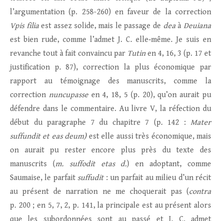
l’argumentation (p. 258-260) en faveur de la correction
Vpis filia
est assez solide, mais le passage de
dea
à
Deuiana
est bien rude, comme l’admet J. C. elle‑même. Je suis en
revanche tout à fait convaincu par
Tutin
en 4, 16, 3 (p. 17 et
justification p. 87), correction la plus économique par
rapport au témoignage des manuscrits, comme la
correction
nuncupasse
en 4, 18, 5 (p. 20), qu’on aurait pu
défendre dans le commentaire. Au livre V, la réfection du
début du paragraphe 7 du chapitre 7 (p. 142 :
Mater
suffundit et eas deum)
est elle aussi très économique, mais
on aurait pu rester encore plus près du texte des
manuscrits (
m. suffodit etas d.
) en adoptant, comme
Saumaise, le parfait
suffudit
: un parfait au milieu d’un récit
au présent de narration ne me choquerait pas (
contra
p. 200 ; en 5, 7, 2, p. 141, la principale est au présent alors
que les subordonnées sont au passé et J. C. admet