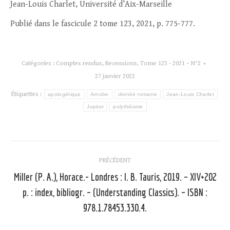
Jean-Louis Charlet, Université d’Aix-Marseille
Publié dans le fascicule 2 tome 123, 2021, p. 775-777.
Catégories :
Comptes rendus
,
Recensions
,
Tome 123 - 2021 – N°2
27 janvier 2022
Étiquettes :
apologétique
Arnobe
divinité romaine
Jean-Louis Charlet
Jupiter
polythéisme
Navigation
PRÉCÉDENT
article
Miller (P. A.), Horace.- Londres : I. B. Tauris, 2019. – XIV+202
p. : index, bibliogr. – (Understanding Classics). – ISBN :
Article
précédent
978.1.78453.330.4.
: