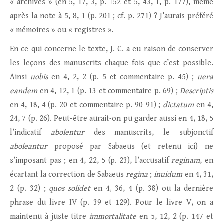
« archives » (en 5, 17, 3, p. 152 et 5, 43, 1, p. 177), même
après la note à 5, 8, 1 (p. 201 ; cf. p. 271) ? J’aurais préféré
« mémoires » ou « registres ».
En ce qui concerne le texte, J. C. a eu raison de conserver
les leçons des manuscrits chaque fois que c’est possible.
Ainsi
uobis
en 4, 2, 2 (p. 5 et commentaire p. 45) ;
uera
eandem
en 4, 12, 1 (p. 13 et commentaire p. 69) ;
Descriptis
en 4, 18, 4 (p. 20 et commentaire p. 90-91) ;
dictatum
en 4,
24, 7 (p. 26). Peut-être aurait-on pu garder aussi en 4, 18, 5
l’indicatif
abolentur
des manuscrits, le subjonctif
aboleantur
proposé par Sabaeus (et retenu ici) ne
s’imposant pas ; en 4, 22, 5 (p. 23), l’accusatif
reginam
, en
écartant la correction de Sabaeus
regina
;
inuidum
en 4, 31,
2 (p. 32) ;
quos solidet
en 4, 36, 4 (p. 38) ou la dernière
phrase du livre IV (p. 39 et 129). Pour le livre V, on a
maintenu à juste titre
immortalitate
en 5, 12, 2 (p. 147 et