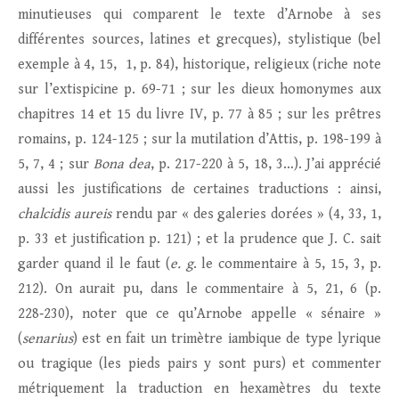
minutieuses qui comparent le texte d’Arnobe à ses
différentes sources, latines et grecques), stylistique (bel
exemple à 4, 15, 1, p. 84), historique, religieux (riche note
sur l’extispicine p. 69-71 ; sur les dieux homonymes aux
chapitres 14 et 15 du livre IV, p. 77 à 85 ; sur les prêtres
romains, p. 124-125 ; sur la mutilation d’Attis, p. 198-199 à
5, 7, 4 ; sur
Bona dea
, p. 217-220 à 5, 18, 3…). J’ai apprécié
aussi les justifications de certaines traductions : ainsi,
chalcidis aureis
rendu par « des galeries dorées » (4, 33, 1,
p. 33 et justification p. 121) ; et la prudence que J. C. sait
garder quand il le faut (
e. g
. le commentaire à 5, 15, 3, p.
212). On aurait pu, dans le commentaire à 5, 21, 6 (p.
228‑230), noter que ce qu’Arnobe appelle « sénaire »
(
senarius
) est en fait un trimètre iambique de type lyrique
ou tragique (les pieds pairs y sont purs) et commenter
métriquement la traduction en hexamètres du texte