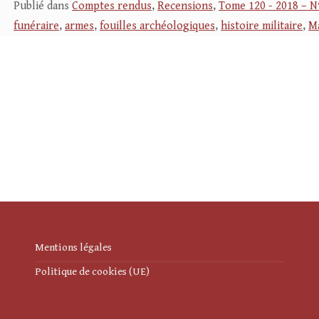
Publié dans
Comptes rendus
,
Recensions
,
Tome 120 - 2018 – N
funéraire
,
armes
,
fouilles archéologiques
,
histoire militaire
,
M
Mentions légales
Politique de cookies (UE)