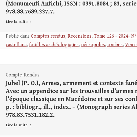
(Monumenti Antichi, ISSN : 0391.8084 ; 83, serie 
978.88.7689.337.7.
Lire la suite
Publié dans
Comptes rendus
,
Recensions
,
Tome 126 - 2024- N°
castellana
,
fouilles archéologiques
,
nécropoles
,
tombes
,
Vince
Compte-Rendus
Juhel (P. O.), Armes, armement et contexte fun
Avec un appendice sur les trouvailles d’armes r
l’époque classique en Macédoine et sur ses conf
p. : bibliogr., ill., index. – (Monograph series A
978.83.7531.182.2.
Lire la suite