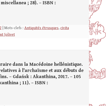
miscellanea ; 28). – ISBN :
2
| Mots-clefs :
Antiquités étrusques
,
civita
nt Jolivet
éraire dans la Macédoine hellénistique.
elatives à l’archaïsme et aux débuts de
ins. – Gdańsk : Akanthina, 2017. – 105
kanthina ; 11). – ISBN :