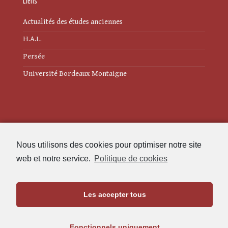
Liens
Actualités des études anciennes
H.A.L.
Persée
Université Bordeaux Montaigne
Mentions légales
Nous utilisons des cookies pour optimiser notre site
Politique de cookies (UE)
web et notre service.
Politique de cookies
Revue des Études Anciennes
Les accepter tous
Maison de l'Archéologie
Université Bordeaux Montaigne
Fonctionnels uniquement