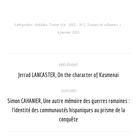
Catégories :
Articles
,
Tome 124 - 2022 – N°2
,
Tomes et volumes
6 janvier 2023
Navigation
PRÉCÉDENT
article
Jerrad LANCASTER, On the character of Kasmenai
Article
précédent
:
SUIVANT
Simon CAHANIER, Une autre mémoire des guerres romaines :
l’identité des communautés hispaniques au prisme de la
Article
suivant
conquête
: