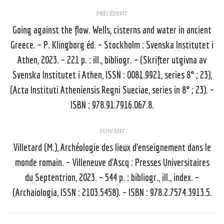
Navigation
PRÉCÉDENT
article
Going against the flow. Wells, cisterns and water in ancient
Greece. – P. Klingborg éd. – Stockholm : Svenska Institutet i
Athen, 2023. – 221 p. : ill., bibliogr. – (Skrifter utgivna av
Article
Svenska Institutet i Athen, ISSN : 0081.9921, series 8° ; 23),
précédent
(Acta Instituti Atheniensis Regni Sueciae, series in 8° ; 23). –
:
ISBN : 978.91.7916.067.8.
SUIVANT
Villetard (M.), Archéologie des lieux d’enseignement dans le
monde romain. – Villeneuve d’Ascq : Presses Universitaires
Article
du Septentrion, 2023. – 544 p. : bibliogr., ill., index. –
suivant
(Archaiologia, ISSN : 2103.5458). – ISBN : 978.2.7574.3913.5.
: