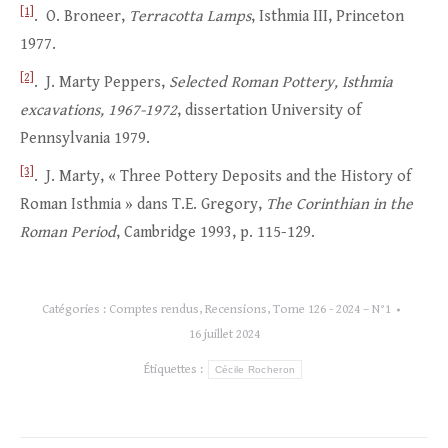
[1]
. O. Broneer,
Terracotta Lamps
, Isthmia III, Princeton
1977.
[2]
. J. Marty Peppers,
Selected Roman Pottery, Isthmia
excavations, 1967-1972
, dissertation University of
Pennsylvania 1979.
[3]
. J. Marty, « Three Pottery Deposits and the History of
Roman Isthmia » dans T.E. Gregory,
The Corinthian in the
Roman Period
, Cambridge 1993, p. 115-129.
Catégories :
Comptes rendus
,
Recensions
,
Tome 126 - 2024 – N°1
16 juillet 2024
Étiquettes :
Cécile Rocheron