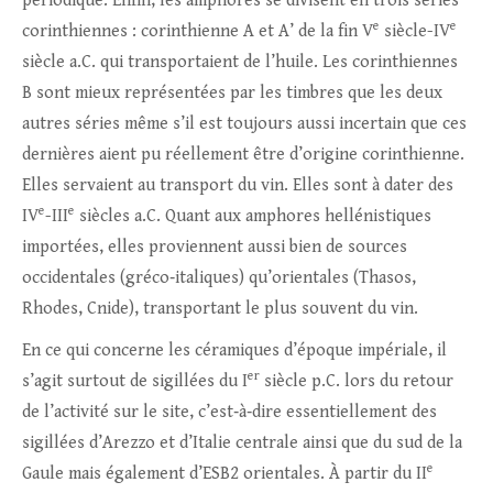
périodique. Enfin, les amphores se divisent en trois séries
e
e
corinthiennes : corinthienne A et A’ de la fin V
siècle-IV
siècle a.C. qui transportaient de l’huile. Les corinthiennes
B sont mieux représentées par les timbres que les deux
autres séries même s’il est toujours aussi incertain que ces
dernières aient pu réellement être d’origine corinthienne.
Elles servaient au transport du vin. Elles sont à dater des
e
e
IV
-III
siècles a.C. Quant aux amphores hellénistiques
importées, elles proviennent aussi bien de sources
occidentales (gréco‑italiques) qu’orientales (Thasos,
Rhodes, Cnide), transportant le plus souvent du vin.
En ce qui concerne les céramiques d’époque impériale, il
er
s’agit surtout de sigillées du I
siècle p.C. lors du retour
de l’activité sur le site, c’est‑à‑dire essentiellement des
sigillées d’Arezzo et d’Italie centrale ainsi que du sud de la
e
Gaule mais également d’ESB2 orientales. À partir du II