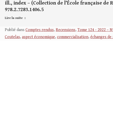
ill., index – (Collection de l’École française de 
978.2.7283.1406.5
Lire la suite
Publié dans
Comptes rendus
,
Recensions
,
Tome 124 - 2022 – N
Coutelas
,
aspect économique
,
commercialisation
,
échanges de 