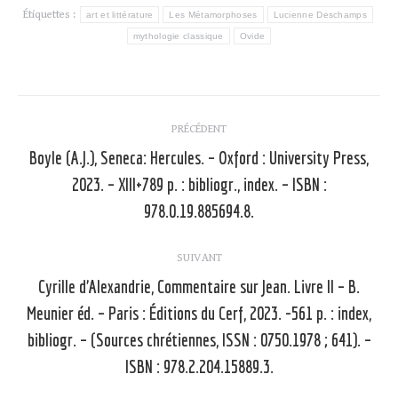
Étiquettes :
art et littérature
Les Métamorphoses
Lucienne Deschamps
mythologie classique
Ovide
Navigation
PRÉCÉDENT
article
Boyle (A.J.), Seneca: Hercules. – Oxford : University Press,
2023. – XIII+789 p. : bibliogr., index. – ISBN :
Article
précédent
978.0.19.885694.8.
:
SUIVANT
Cyrille d’Alexandrie, Commentaire sur Jean. Livre II – B.
Meunier éd. – Paris : Éditions du Cerf, 2023. -561 p. : index,
Article
bibliogr. – (Sources chrétiennes, ISSN : 0750.1978 ; 641). –
suivant
ISBN : 978.2.204.15889.3.
: