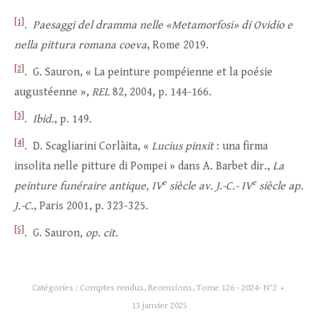
[1]
.
Paesaggi del dramma nelle «Metamorfosi» di Ovidio e
nella pittura romana coeva
, Rome 2019.
[2]
. G. Sauron, « La peinture pompéienne et la poésie
augustéenne »,
REL
82, 2004, p. 144-166.
[3]
.
Ibid.
, p. 149.
[4]
. D. Scagliarini Corlàita, «
Lucius pinxit
: una firma
insolita nelle pitture di Pompei » dans A. Barbet dir.,
La
e
e
peinture funéraire antique, IV
siècle av. J.-C.- IV
siècle ap.
J.-C.
, Paris 2001, p. 323-325.
[5]
. G. Sauron
, op. cit.
Catégories :
Comptes rendus
,
Recensions
,
Tome 126 - 2024- N°2
13 janvier 2025