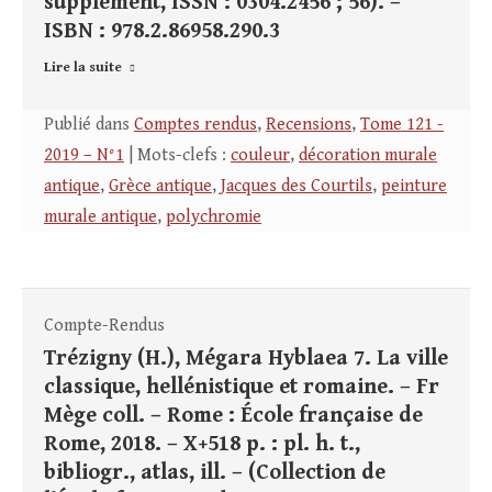
supplément, ISSN : 0304.2456 ; 56). –
ISBN : 978.2.86958.290.3
Lire la suite
Publié dans
Comptes rendus
,
Recensions
,
Tome 121 -
2019 – N°1
| Mots-clefs :
couleur
,
décoration murale
antique
,
Grèce antique
,
Jacques des Courtils
,
peinture
murale antique
,
polychromie
Compte-Rendus
Trézigny (H.), Mégara Hyblaea 7. La ville
classique, hellénistique et romaine. – Fr
Mège coll. – Rome : École française de
Rome, 2018. – X+518 p. : pl. h. t.,
bibliogr., atlas, ill. – (Collection de