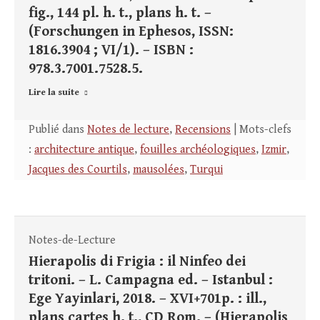
fig., 144 pl. h. t., plans h. t. –
(Forschungen in Ephesos, ISSN:
1816.3904 ; VI/1). – ISBN :
978.3.7001.7528.5.
Lire la suite
Publié dans
Notes de lecture
,
Recensions
| Mots-clefs
:
architecture antique
,
fouilles archéologiques
,
Izmir
,
Jacques des Courtils
,
mausolées
,
Turqui
Notes-de-Lecture
Hierapolis di Frigia : il Ninfeo dei
tritoni. – L. Campagna ed. – Istanbul :
Ege Yayinlari, 2018. – XVI+701p. : ill.,
plans cartes h. t., CD Rom. – (Hierapolis