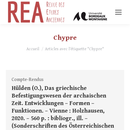
Chypre
Vous êtes ici :
Accueil
Articles avec l’étiquette "Chypre"
Compte-Rendus
Hülden (O.), Das griechische
Befestigungswesen der archaischen
Zeit. Entwicklungen – Formen –
Funktionen. – Vienne : Holzhausen,
2020. – 560 p. : bibliogr., ill. –
(Sonderschriften des Österreichischen