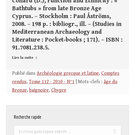
Collard (D.), Function and Ethnicity : «
Bathtubs » from late Bronze Age
Cyprus. – Stockholm : Paul Åströms,
2008. – 198 p. : bibliogr., ill. – (Studies in
Mediterranean Archaeology and
Literature : Pocket‑books ; 171). – ISBN :
91.7081.238.5.
Lire la suite
Publié dans
Archéologie grecque et latine
,
Comptes
rendus
,
Tome 112 - 2010 - N°1
| Mots-clefs :
âge du
Bronze
,
baignoire
,
Chypre
Recherche rapide
Recherche