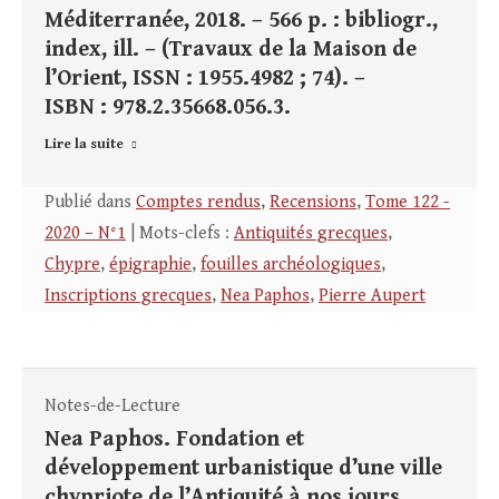
Méditerranée, 2018. – 566 p. : bibliogr.,
index, ill. – (Travaux de la Maison de
l’Orient, ISSN : 1955.4982 ; 74). –
ISBN : 978.2.35668.056.3.
Lire la suite
Publié dans
Comptes rendus
,
Recensions
,
Tome 122 -
2020 – N°1
| Mots-clefs :
Antiquités grecques
,
Chypre
,
épigraphie
,
fouilles archéologiques
,
Inscriptions grecques
,
Nea Paphos
,
Pierre Aupert
Notes-de-Lecture
Nea Paphos. Fondation et
développement urbanistique d’une ville
chypriote de l’Antiquité à nos jours.