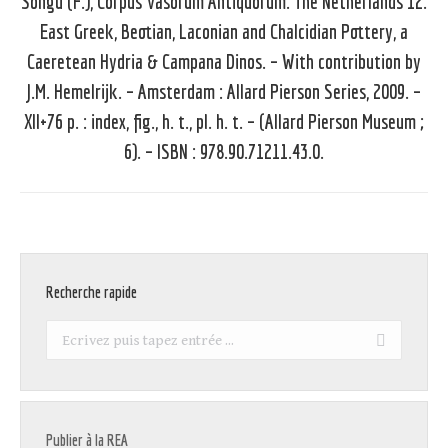
Songu (F.), Corpus Vasorum Antiquorum. The Netherlands 12.
East Greek, Beotian, Laconian and Chalcidian Pottery, a
Caeretean Hydria & Campana Dinos. – With contribution by
Article
J.M. Hemelrijk. – Amsterdam : Allard Pierson Series, 2009. –
suivant
XII+76 p. : index, fig., h. t., pl. h. t. – (Allard Pierson Museum ;
:
6). – ISBN : 978.90.71211.43.0.
Recherche rapide
Recherche
:
Publier à la REA