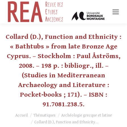
Collard (D.), Function and Ethnicity :
« Bathtubs » from late Bronze Age
Cyprus. – Stockholm : Paul Åströms,
2008. – 198 p. : bibliogr., ill. –
(Studies in Mediterranean
Archaeology and Literature :
Pocket‑books ; 171). – ISBN :
91.7081.238.5.
Vous êtes ici :
Accueil
Thématiques
Archéologie grecque et latine
Collard (D.), Function and Ethnicity…