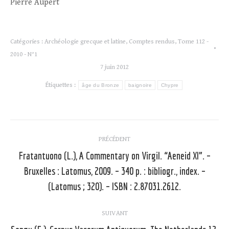
Pierre Aupert
Catégories :
Archéologie grecque et latine
,
Comptes rendus
,
Tome 112 -
2010 - N°1
7 juin 2012
Étiquettes :
âge du Bronze
baignoire
Chypre
Navigation
PRÉCÉDENT
article
Fratantuono (L.), A Commentary on Virgil. “Aeneid XI”. –
Bruxelles : Latomus, 2009. – 340 p. : bibliogr., index. –
Article
précédent
(Latomus ; 320). – ISBN : 2.87031.2612.
:
SUIVANT