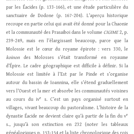
par les Éacides (p. 133-166), et une étude particulière du
sanctuaire de Dodone (p. 167-204). L’aperçu historique
recoupe en partie celui qui avait été donné pour la Chaonie
et la communauté des Prasaiboi dans le volume
CIGIME
2, p.
239-249, mais en l’élargissant beaucoup, parce que la
Molossie est le cœur du royame épirote : vers 330, le
koinon
des Molosses s’était transformé en royaume
d’Épire. Le cadre géographique est difficile à définir. Si la
Molossie est limitée à l’Est par le Pinde et s’organise
autour du bassin de Ioannina, elle s’étend graduellement
vers l’Ouest et la mer et absorbe les communautés voisines
e
au cours du iv
s. C’est un pays organisé surtout en
villages, vivant beaucoup du pastoralisme. L’histoire de la
e
dynastie Éacide ne devient claire qu’à partir de la fin du v
s., jusqu’à son extinction en 232 (noter les tableaux
généalogiques p. 153‑154 et la liste chronologique des rois