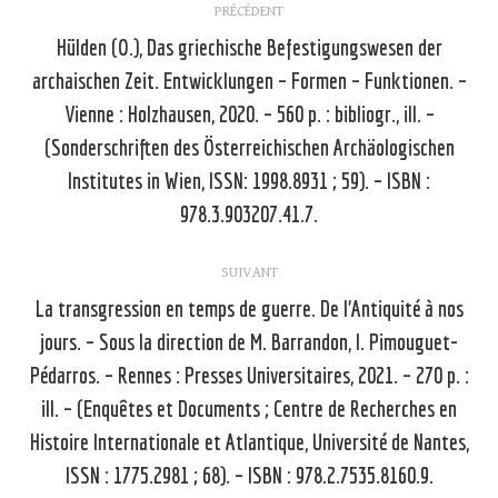
PRÉCÉDENT
article
Hülden (O.), Das griechische Befestigungswesen der
archaischen Zeit. Entwicklungen – Formen – Funktionen. –
Vienne : Holzhausen, 2020. – 560 p. : bibliogr., ill. –
Article
(Sonderschriften des Österreichischen Archäologischen
précédent
Institutes in Wien, ISSN: 1998.8931 ; 59). – ISBN :
:
978.3.903207.41.7.
SUIVANT
La transgression en temps de guerre. De l’Antiquité à nos
jours. – Sous la direction de M. Barrandon, I. Pimouguet-
Pédarros. – Rennes : Presses Universitaires, 2021. – 270 p. :
Article
ill. – (Enquêtes et Documents ; Centre de Recherches en
suivant
Histoire Internationale et Atlantique, Université de Nantes,
:
ISSN : 1775.2981 ; 68). – ISBN : 978.2.7535.8160.9.