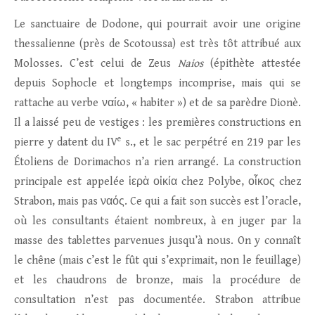
Le sanctuaire de Dodone, qui pourrait avoir une origine
thessalienne (près de Scotoussa) est très tôt attribué aux
Molosses. C’est celui de Zeus
Naios
(épithète attestée
depuis Sophocle et longtemps incomprise, mais qui se
rattache au verbe ναίω, « habiter ») et de sa parèdre Dionè.
Il a laissé peu de vestiges : les premières constructions en
e
pierre y datent du IV
s., et le sac perpétré en 219 par les
Étoliens de Dorimachos n’a rien arrangé. La construction
principale est appelée ἱερὰ οἰκία chez Polybe, οἶκος chez
Strabon, mais pas ναός. Ce qui a fait son succès est l’oracle,
où les consultants étaient nombreux, à en juger par la
masse des tablettes parvenues jusqu’à nous. On y connaît
le chêne (mais c’est le fût qui s’exprimait, non le feuillage)
et les chaudrons de bronze, mais la procédure de
consultation n’est pas documentée. Strabon attribue