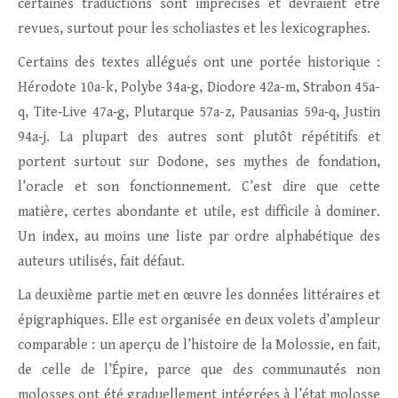
certaines traductions sont imprécises et devraient être
revues, surtout pour les scholiastes et les lexicographes.
Certains des textes allégués ont une portée historique :
Hérodote 10a-k, Polybe 34a‑g, Diodore 42a-m, Strabon 45a-
q, Tite‑Live 47a‑g, Plutarque 57a-z, Pausanias 59a‑q, Justin
94a‑j. La plupart des autres sont plutôt répétitifs et
portent surtout sur Dodone, ses mythes de fondation,
l’oracle et son fonctionnement. C’est dire que cette
matière, certes abondante et utile, est difficile à dominer.
Un index, au moins une liste par ordre alphabétique des
auteurs utilisés, fait défaut.
La deuxième partie met en œuvre les données littéraires et
épigraphiques. Elle est organisée en deux volets d’ampleur
comparable : un aperçu de l’histoire de la Molossie, en fait,
de celle de l’Épire, parce que des communautés non
molosses ont été graduellement intégrées à l’état molosse