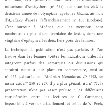
les
Naia
, des palmarès, mais aussi l’extraordinaire
mécanisme d’Anticythère (n° 251), qui situe les
Naia
la
deuxième année de l’olympiade, après les
Nemea
, au mois
d’
Apellaios
d’après l’affranchissement n° 100 (Dodone).
C’est surtout à Athènes que les mentions sont
nombreuses : plus d’une trentaine de textes, dont une
vingtaine d’épitaphes, les deux tiers pour des femmes.
La technique de publication n’est pas parfaite. Si l’on
trouve dans les lemmes toutes les indications utiles, ils
intègrent parfois des remarques ou discussions qui
seraient mieux à leur place en commentaire, ainsi au
n° 257, palmarès de l’Athénien Ménodoros
ID
2498, de
os
même aux n
258 et 259. Il y a plus gênant. Au n° 73, la
présentation n’est pas assez précise : les différences
considérables entre les lectures de C. Carapanos,
impossibles à vérifier actuellement, et celles de W. Peek,