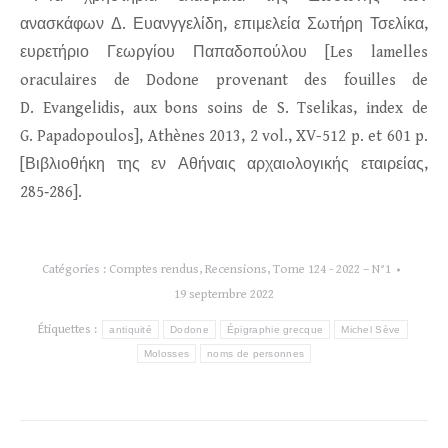
ανασκάφων Δ. Ευανγγελίδη, επιμελεία Σωτήρη Τσελίκα,
ευρετήριο Γεωργίου Παπαδοπούλου [Les lamelles
oraculaires de Dodone provenant des fouilles de
D. Evangelidis, aux bons soins de S. Tselikas, index de
G. Papadopoulos], Athènes 2013, 2 vol., XV-512 p. et 601 p.
[Βιβλιοθήκη της εν Αθήναις αρχαιoλογικής εταιρείας,
285‑286].
Catégories :
Comptes rendus
,
Recensions
,
Tome 124 - 2022 – N°1
19 septembre 2022
Étiquettes :
antiquité
Dodone
Épigraphie grecque
Michel Sève
Molosses
noms de personnes
Navigation