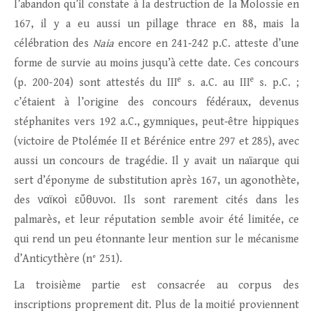
l’abandon qu’il constate à la destruction de la Molossie en
167, il y a eu aussi un pillage thrace en 88, mais la
célébration des
Naia
encore en 241‑242 p.C. atteste d’une
forme de survie au moins jusqu’à cette date. Ces concours
e
e
(p. 200-204) sont attestés du III
s. a.C. au III
s. p.C. ;
c’étaient à l’origine des concours fédéraux, devenus
stéphanites vers 192 a.C., gymniques, peut‑être hippiques
(victoire de Ptolémée II et Bérénice entre 297 et 285), avec
aussi un concours de tragédie. Il y avait un naïarque qui
sert d’éponyme de substitution après 167, un agonothète,
des ναϊκοὶ εὔθυνοι. Ils sont rarement cités dans les
palmarès, et leur réputation semble avoir été limitée, ce
qui rend un peu étonnante leur mention sur le mécanisme
d’Anticythère (n° 251).
La troisième partie est consacrée au corpus des
inscriptions proprement dit. Plus de la moitié proviennent