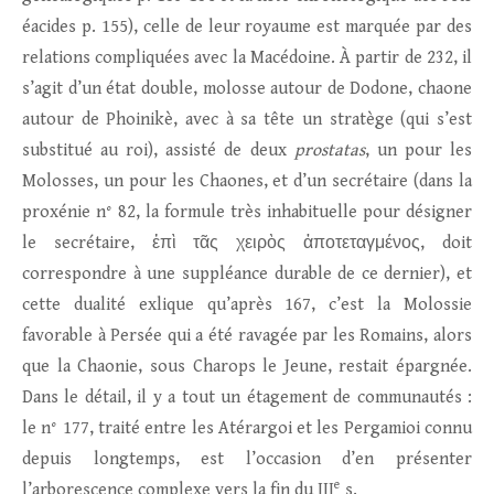
éacides p. 155), celle de leur royaume est marquée par des
relations compliquées avec la Macédoine. À partir de 232, il
s’agit d’un état double, molosse autour de Dodone, chaone
autour de Phoinikè, avec à sa tête un stratège (qui s’est
substitué au roi), assisté de deux
prostatas
, un pour les
Molosses, un pour les Chaones, et d’un secrétaire (dans la
proxénie n° 82, la formule très inhabituelle pour désigner
le secrétaire, ἐπὶ τᾶς χειρὸς ἀποτεταγμένος, doit
correspondre à une suppléance durable de ce dernier), et
cette dualité exlique qu’après 167, c’est la Molossie
favorable à Persée qui a été ravagée par les Romains, alors
que la Chaonie, sous Charops le Jeune, restait épargnée.
Dans le détail, il y a tout un étagement de communautés :
le n° 177, traité entre les Atérargoi et les Pergamioi connu
depuis longtemps, est l’occasion d’en présenter
e
l’arborescence complexe vers la fin du III
s.