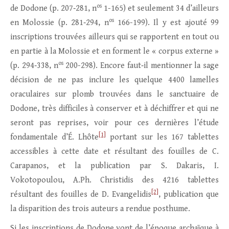
os
de Dodone (p. 207‑281, n
1-165) et seulement 34 d’ailleurs
os
en Molossie (p. 281‑294, n
166-199). Il y est ajouté 99
inscriptions trouvées ailleurs qui se rapportent en tout ou
en partie à la Molossie et en forment le « corpus externe »
os
(p. 294‑338, n
200-298). Encore faut‑il mentionner la sage
décision de ne pas inclure les quelque 4400 lamelles
oraculaires sur plomb trouvées dans le sanctuaire de
Dodone, très difficiles à conserver et à déchiffrer et qui ne
seront pas reprises, voir pour ces dernières l’étude
[1]
fondamentale d’É. Lhôte
portant sur les 167 tablettes
accessibles à cette date et résultant des fouilles de C.
Carapanos, et la publication par S. Dakaris, I.
Vokotopoulou, A.Ph. Christidis des 4216 tablettes
[2]
résultant des fouilles de D. Evangelidis
, publication que
la disparition des trois auteurs a rendue posthume.
Si les inscriptions de Dodone vont de l’époque archaïque à