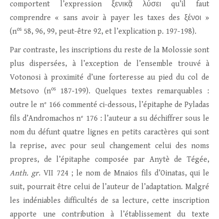
comportent l’expression ξενικᾷ λύσει qu’il faut
comprendre « sans avoir à payer les taxes des ξένοι »
os
(n
58, 96, 99, peut-être 92, et l’explication p. 197-198).
Par contraste, les inscriptions du reste de la Molossie sont
plus dispersées, à l’exception de l’ensemble trouvé à
Votonosi à proximité d’une forteresse au pied du col de
os
Metsovo (n
187‑199). Quelques textes remarquables :
outre le n° 166 commenté ci-dessous, l’épitaphe de Pyladas
fils d’Andromachos n° 176 : l’auteur a su déchiffrer sous le
nom du défunt quatre lignes en petits caractères qui sont
la reprise, avec pour seul changement celui des noms
propres, de l’épitaphe composée par Anytè de Tégée,
Anth. gr
. VII 724 ; le nom de Mnaios fils d’Oinatas, qui le
suit, pourrait être celui de l’auteur de l’adaptation. Malgré
les indéniables difficultés de sa lecture, cette inscription
apporte une contribution à l’établissement du texte