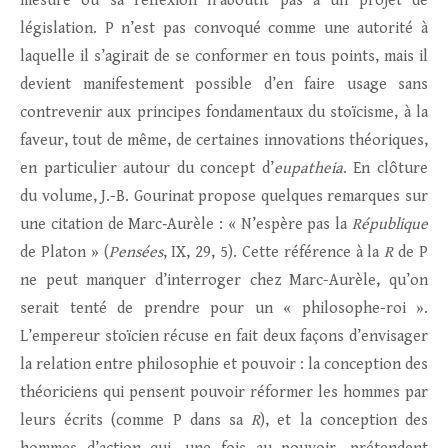
mesure où sa réflexion n’aboutit pas à un projet de
législation. P n’est pas convoqué comme une autorité à
laquelle il s’agirait de se conformer en tous points, mais il
devient manifestement possible d’en faire usage sans
contrevenir aux principes fondamentaux du stoïcisme, à la
faveur, tout de même, de certaines innovations théoriques,
en particulier autour du concept d’
eupatheia
. En clôture
du volume, J.-B. Gourinat propose quelques remarques sur
une citation de Marc‑Aurèle : « N’espère pas la
République
de Platon » (
Pensées
, IX, 29, 5). Cette référence à la
R
de P
ne peut manquer d’interroger chez Marc-Aurèle, qu’on
serait tenté de prendre pour un « philosophe-roi ».
L’empereur stoïcien récuse en fait deux façons d’envisager
la relation entre philosophie et pouvoir : la conception des
théoriciens qui pensent pouvoir réformer les hommes par
leurs écrits (comme P dans sa
R
), et la conception des