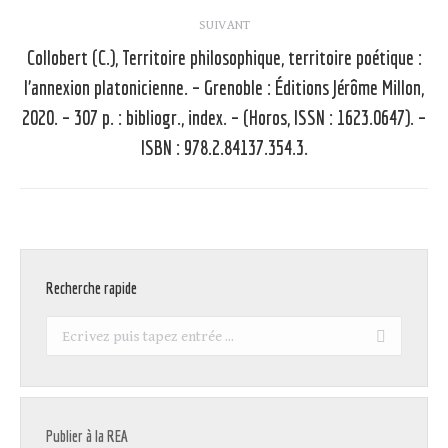
SUIVANT
Collobert (C.), Territoire philosophique, territoire poétique :
l’annexion platonicienne. – Grenoble : Éditions Jérôme Millon,
Article
2020. – 307 p. : bibliogr., index. – (Horos, ISSN : 1623.0647). –
suivant
ISBN : 978.2.84137.354.3.
:
Recherche rapide
Recherche
:
Publier à la REA