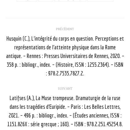
Navigation
PRÉCÉDENT
article
Husquin (C.), L’intégrité du corps en question. Perceptions et
représentations de l’atteinte physique dans la Rome
antique. – Rennes : Presses Universitaires de Rennes, 2020. –
Article
précédent
358 p. : bibliogr., index. – (Histoire, ISSN : 1255.2364). – ISBN
:
: 978.2.7535.7827.2.
SUIVANT
Latifses (A.), La Muse trompeuse. Dramaturgie de la ruse
dans les tragédies d’Euripide. – Paris : Les Belles Lettres,
Article
2021. – 496 p. : bibliogr., index. – (Études anciennes, ISSN :
suivant
1151.826X : série grecque ; 160). – ISBN : 978.2.251.45254.8.
: