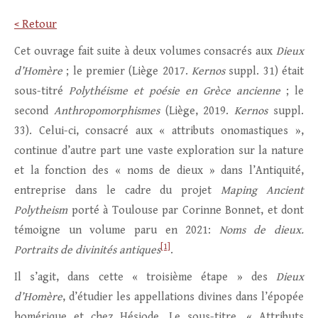
< Retour
Cet ouvrage fait suite à deux volumes consacrés aux
Dieux
d’Homère
; le premier (Liège 2017.
Kernos
suppl. 31) était
sous-titré
Polythéisme et poésie en Grèce ancienne
; le
second
Anthropomorphismes
(Liège, 2019.
Kernos
suppl.
33). Celui-ci, consacré aux « attributs onomastiques »,
continue d’autre part une vaste exploration sur la nature
et la fonction des « noms de dieux » dans l’Antiquité,
entreprise dans le cadre du projet
Maping Ancient
Polytheism
porté à Toulouse par Corinne Bonnet, et dont
témoigne un volume paru en 2021:
Noms de dieux.
[1]
Portraits de divinités antiques
.
Il s’agit, dans cette « troisième étape » des
Dieux
d’Homère
, d’étudier les appellations divines dans l’épopée
homérique et chez Hésiode. Le sous-titre, « Attributs