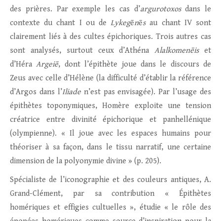
des prières. Par exemple les cas d’
argurotoxos
dans le
contexte du chant I ou de
Lykeg
ē
n
ē
s
au chant IV sont
clairement liés à des cultes épichoriques. Trois autres cas
sont analysés, surtout ceux d’Athéna
Alalkomenēis
et
d’Héra
Argeiē
, dont l’épithète joue dans le discours de
Zeus avec celle d’Hélène (la difficulté d’établir la référence
d’Argos dans l’
Iliade
n’est pas envisagée). Par l’usage des
épithètes toponymiques, Homère exploite une tension
créatrice entre divinité épichorique et panhellénique
(olympienne). « Il joue avec les espaces humains pour
théoriser à sa façon, dans le tissu narratif, une certaine
dimension de la polyonymie divine » (p. 205).
Spécialiste de l’iconographie et des couleurs antiques, A.
Grand-Clément, par sa contribution « Épithètes
homériques et effigies cultuelles », étudie « le rôle des