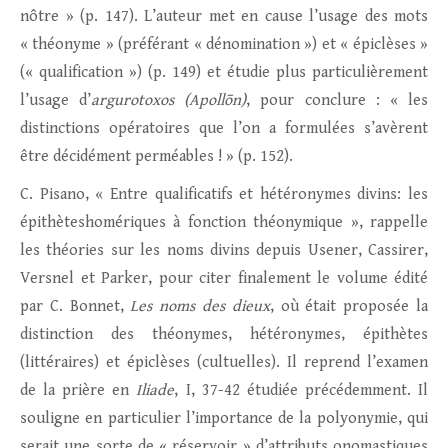
nôtre » (p. 147). L’auteur met en cause l’usage des mots
« théonyme » (préférant « dénomination ») et « épiclèses »
(« qualification ») (p. 149) et étudie plus particulièrement
l’usage d’
argurotoxos (Apollōn)
, pour conclure : « les
distinctions opératoires que l’on a formulées s’avèrent
être décidément perméables ! » (p. 152).
C. Pisano, « Entre qualificatifs et hétéronymes divins: les
épithèteshomériques à fonction théonymique », rappelle
les théories sur les noms divins depuis Usener, Cassirer,
Versnel et Parker, pour citer finalement le volume édité
par C. Bonnet,
Les noms des dieux
, où était proposée la
distinction des théonymes, hétéronymes, épithètes
(littéraires) et épiclèses (cultuelles). Il reprend l’examen
de la prière en
Iliade
, I, 37-42 étudiée précédemment. Il
souligne en particulier l’importance de la polyonymie, qui
serait une sorte de « réservoir » d’attributs onomastiques