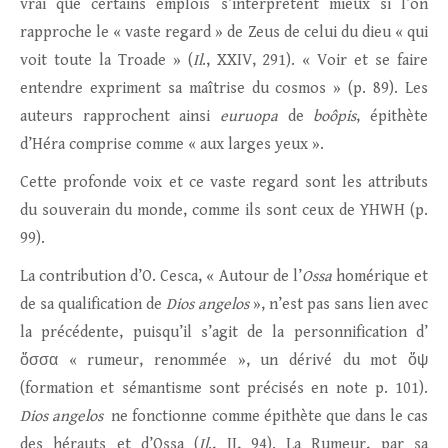
vrai que certains emplois s’interprètent mieux si l’on
rapproche le « vaste regard » de Zeus de celui du dieu « qui
voit toute la Troade » (
Il
., XXIV, 291). « Voir et se faire
entendre expriment sa maîtrise du cosmos » (p. 89). Les
auteurs rapprochent ainsi
euruopa
de
boôpis
, épithète
d’Héra comprise comme « aux larges yeux ».
Cette profonde voix et ce vaste regard sont les attributs
du souverain du monde, comme ils sont ceux de YHWH (p.
99).
La contribution d’O. Cesca, « Autour de l’
Ossa
homérique et
de sa qualification de
Dios angelos
», n’est pas sans lien avec
la précédente, puisqu’il s’agit de la personnification d’
ὄσσα « rumeur, renommée », un dérivé du mot ὄψ
(formation et sémantisme sont précisés en note p. 101).
Dios angelos
ne fonctionne comme épithète que dans le cas
des hérauts et d’Ossa (
Il
., II, 94). La Rumeur, par sa