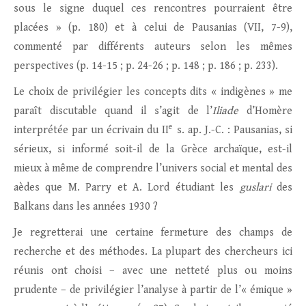
sous le signe duquel ces rencontres pourraient être
placées » (p. 180) et à celui de Pausanias (VII, 7-9),
commenté par différents auteurs selon les mêmes
perspectives (p. 14-15 ; p. 24-26 ; p. 148 ; p. 186 ; p. 233).
Le choix de privilégier les concepts dits « indigènes » me
paraît discutable quand il s’agit de l’
Iliade
d’Homère
e
interprétée par un écrivain du II
s. ap. J.-C. : Pausanias, si
sérieux, si informé soit-il de la Grèce archaïque, est-il
mieux à même de comprendre l’univers social et mental des
aèdes que M. Parry et A. Lord étudiant les
guslari
des
Balkans dans les années 1930 ?
Je regretterai une certaine fermeture des champs de
recherche et des méthodes. La plupart des chercheurs ici
réunis ont choisi – avec une netteté plus ou moins
prudente – de privilégier l’analyse à partir de l’« émique »