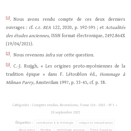
[1]
. Nous avons rendu compte de ces deux derniers
ouvrages : cf. c.r.
REA
122, 2020, p. 592‑595 ; et
Actualités
des études anciennes
, ISSN format électronique, 2492.864X
(19/04/2021).
[2]
. Nous revenons
infra
sur cette question.
[3]
. C.-J. Ruijgh, « Les origines proto‑mycéniennes de la
tradition épique » dans F. Létoublon éd.,
Hommage à
Milman Parry
, Amsterdam 1997, p. 33-45, cf. p. 38.
Catégories :
Comptes rendus
,
Recensions
,
Tome 124 - 2022 – N°1
20 septembre 2022
Étiquettes :
contribution à la théologie
critique et interprétation
dieux grecs
Homère
mythologie grecque
Pierre Sauzeau