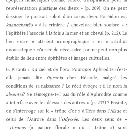
épopées homériques comme source d’inspiration pour la
représentation plastique des dieux » (p. 209). On ne peut
dessiner le portrait robot d’un corps divin. Poséidon est
kuanochait
ē
s
« à la crinière / chevelure bleu-sombre » :
l’épithète l’associe à la fois à la mer et au cheval (p. 212). Le
lien entre « attribut iconographique » et « attribut
onomastique » n’a rien de nécessaire ; on ne peut non plus
établir de lien entre épithètes et images cultuelles.
G. Pironti « Du ciel et de l’or». Pourquoi Aphrodite n’est-
elle jamais dite
Ourania
chez Hésiode, malgré les
conditions de sa naissance ? Le récit évoque-t-il le nom
in
absentia
? Ne témoigne-t-il pas du rôle d’Aphrodite comme
« interface avec les déesses des autres » (p. 237) ? Ensuite,
on s’interroge sur le « trône d’or » d’Héra dans l’
Iliade
et
celui de l’Aurore dans l’
Odyssée
. Les deux sens de –
thronos
(« parure florale » ou « trône ») sont