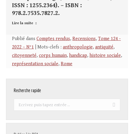
ISSN : 1255.2364). – ISBN :
978.2.7535.7827.2.
Lire la suite
Publié dans
Comptes rendus
,
Recensions
,
Tome 124 -
2022 – N°1
| Mots-clefs :
anthropologie
,
antiquité
,
citoyenneté
,
corps humain
,
handicap
,
histoire sociale
,
représentation sociale
,
Rome
Recherche rapide
Recherche
: