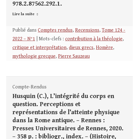
978.2.87562.292.1.
Lire la suite
Publié dans
Comptes rendus
,
Recensions
,
Tome 124 -
2022 – N°1
| Mots-clefs :
contribution à la théologie
,
critique et interprétation
,
dieux grecs
,
Homère
,
mythologie grecque
,
Pierre Sauzeau
Compte-Rendus
Husquin (C.), L’intégrité du corps en
question. Perceptions et
représentations de l’atteinte physique
dans la Rome antique. – Rennes :
Presses Universitaires de Rennes, 2020.
– 358 p. : bibliogr., index. – (Histoire,