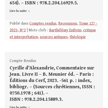
654). – ISBN : 978.2.204.16929.5.
Lire la suite
Publié dans
Comptes rendus
,
Recensions
,
Tome 127 -
2025- N°2
| Mots-clefs :
Barthélémy Enfrein
,
critique
et interprétation
,
sources antiques
,
théologie
Compte-Rendus
Cyrille d’Alexandrie, Commentaire sur
Jean. Livre II – B. Meunier éd. – Paris :
Éditions du Cerf, 2023. -561 p. : index,
bibliogr. – (Sources chrétiennes, ISSN :
0750.1978 ; 641). –
ISBN : 978.2.204.15889.3.
Lire la suite