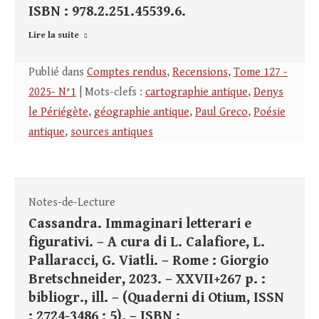
ISBN : 978.2.251.45539.6.
Lire la suite
Publié dans
Comptes rendus
,
Recensions
,
Tome 127 -
2025- N°1
| Mots-clefs :
cartographie antique
,
Denys
le Périégète
,
géographie antique
,
Paul Greco
,
Poésie
antique
,
sources antiques
Notes-de-Lecture
Cassandra. Immaginari letterari e
figurativi. – A cura di L. Calafiore, L.
Pallaracci, G. Viatli. – Rome : Giorgio
Bretschneider, 2023. – XXVII+267 p. :
bibliogr., ill. – (Quaderni di Otium, ISSN
: 2724-3486 ; 5). – ISBN :