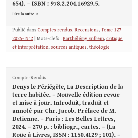
654). – ISBN : 978.2.204.16929.5.
Lire la suite
Publié dans
Comptes rendus
,
Recensions
,
Tome 127 -
2025- N°2
| Mots-clefs :
Barthélémy Enfrein
,
critique
et interprétation
,
sources antiques
,
théologie
Compte-Rendus
Denys le Périégète, La Description de la
terre habitée. – Nouvelle édition revue
et mise à jour. Introduit, traduit et
annoté par Chr. Jacob. Préface de M.
Detienne. – Paris : Les Belles Lettres,
2024. – 270 p. : bibliogr., cartes. – (La
Roue à Livres, ISSN : 1150.4129 ; 101). –