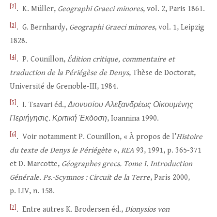
[2]
. K. Müller,
Geographi Graeci minores
, vol. 2, Paris 1861.
[3]
. G. Bernhardy,
Geographi Graeci minores
, vol. 1, Leipzig
1828.
[4]
. P. Counillon,
Édition critique, commentaire et
traduction de la Périégèse de Denys
, Thèse de Doctorat,
Université de Grenoble-III, 1984.
[5]
. I. Tsavari éd.,
Διονυσίου
Αλεξανδρέως Οἰκουμένης
Περιήγησις.
Κριτική Έκδοση
, Ioannina 1990.
[6]
. Voir notamment P. Counillon, « À propos de l’
Histoire
du texte de Denys le Périégète
»,
REA
93, 1991, p. 365-371
et D. Marcotte,
Géographes grecs. Tome I. Introduction
Générale. Ps.-Scymnos
:
Circuit de la Terre
, Paris 2000,
p. LIV, n. 158.
[7]
. Entre autres K. Brodersen éd.,
Dionysios von