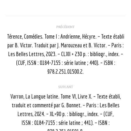
Navigation
PRÉCÉDENT
article
Térence, Comédies. Tome I : Andrienne, Hécyre. – Texte établi
par B. Victor. Traduit par J. Marouzeau et B. Victor. – Paris :
Les Belles Lettres, 2023. – CLXII + 230 p. : bibliogr., index. –
Article
précédent
(CUF, ISSN : 0184-7155 : série latine ; 440). – ISBN :
:
978.2.251.01500.2.
SUIVANT
Varron, La Langue latine. Tome VI, Livre X. – Texte établi,
traduit et commenté par G. Bonnet. – Paris : Les Belles
Lettres, 2024. – XL+90 p. : bibliogr., index. – (CUF,
Article
suivant
ISSN : 0184-7155 : série latine ; 441). – ISBN :
: