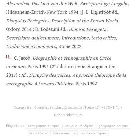
Alexandria. Das Lied von der Welt. Zweisprachige Ausgabe
,
Hildesheim-Zurich-New York 1994 ; J. L. Lightfoot éd.,
Dionysius Periegetes. Description of the Known World
,
Oxford 2014 ; D. Lodesani éd.,
Dionisio Periegeta.
Descrizione dell’ecumene. Introduzione, testo critico,
traduzione e commento
, Rome 2022.
[8]
. C. Jacob,
Géographie et ethnographie en Grèce
e
ancienne
, Paris 1991 (2
édition revue et augmentée :
2017) ;
Id
.,
L’Empire des cartes. Approche théorique de la
cartographie à travers l’histoire
, Paris 1992.
Catégories :
Comptes rendus
,
Recensions
,
Tome 127 - 2025- N°1
8 septembre 2025
Étiquettes :
cartographie antique
Denys le Périégète
géographie antique
Paul Greco
Poésie antique
sources antiques