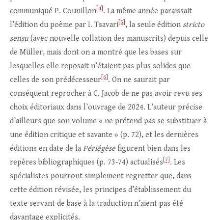
[4]
communiqué P. Counillon
. La même année paraissait
[5]
l’édition du poème par I. Tsavari
, la seule édition
stricto
sensu
(avec nouvelle collation des manuscrits) depuis celle
de Müller, mais dont on a montré que les bases sur
lesquelles elle reposait n’étaient pas plus solides que
[6]
celles de son prédécesseur
. On ne saurait par
conséquent reprocher à C. Jacob de ne pas avoir revu ses
choix éditoriaux dans l’ouvrage de 2024. L’auteur précise
d’ailleurs que son volume « ne prétend pas se substituer à
une édition critique et savante » (p. 72), et les dernières
éditions en date de la
Périégèse
figurent bien dans les
[7]
repères bibliographiques (p. 73‑74) actualisés
. Les
spécialistes pourront simplement regretter que, dans
cette édition révisée, les principes d’établissement du
texte servant de base à la traduction n’aient pas été
davantage explicités.