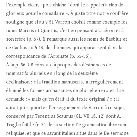
l’exemple cicer, “pois chiche” dont le rappel n’a rien de
glorieux pour le consulaire ». À juste titre notre confrère
souligne que si au § 51 Varron choisit comme exemple les
noms Marcus et Quintus, c’est en pensant à Cicéron et à
son frère (p. 57). Il remarque aussi les noms de Baebius et
de Caelius au § 48, des hommes qui apparaissent dans la
correspondance de l’Arpinate (p. 55-56).
À la p. 56, GB constate à propos des désinences de
nominatifs pluriels en i long de la deuxième
déclinaison : « la tradition manuscrite a irrégulièrement
éliminé les formes archaïsantes de pluriel en ei » et il se
demande : « mais qu’en était-il du texte original ? » ; il
aurait pu rapporter l’enseignement de Varron à ce sujet,
conservé par Terentius Scaurus (GL. VII 18, 12) dont A.
Traglia fait le fr. 31 de sa section De grammatica librorum
reliquiae, et que ce savant italien situe dans le De sermone