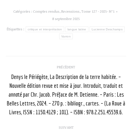
Catégories :
Comptes rendus
,
Recensions
,
Tome 127 - 2025- N°1
8 septembre 2025
Étiquettes :
critique et interprétation
langue latine
Lucienne Deschamps
Varron
Navigation
PRÉCÉDENT
article
Denys le Périégète, La Description de la terre habitée. –
Nouvelle édition revue et mise à jour. Introduit, traduit et
annoté par Chr. Jacob. Préface de M. Detienne. – Paris : Les
Article
précédent
Belles Lettres, 2024. – 270 p. : bibliogr., cartes. – (La Roue à
:
Livres, ISSN : 1150.4129 ; 101). – ISBN : 978.2.251.45539.6.
SUIVANT