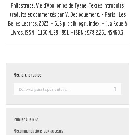
Philostrate, Vie d’Apollonios de Tyane. Textes introduits,
traduits et commentés par V. Decloquement. – Paris : Les
Article
Belles Lettres, 2023. – 618 p. : bibliogr., index. – (La Roue à
suivant
Livres, ISSN : 1150.4129 ; 99). – ISBN : 978.2.251.45460.3.
:
Recherche rapide
Recherche
:
Publier à la REA
Recommandations aux auteurs