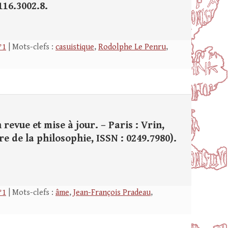
116.3002.8.
°1
| Mots-clefs :
casuistique
,
Rodolphe Le Penru
,
n revue et mise à jour. – Paris : Vrin,
ire de la philosophie, ISSN : 0249.7980).
°1
| Mots-clefs :
âme
,
Jean-François Pradeau
,