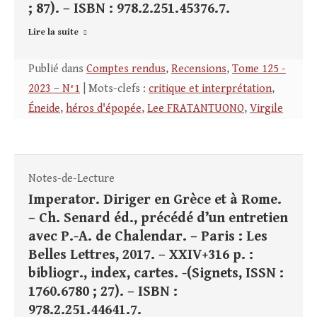
; 87). – ISBN : 978.2.251.45376.7.
Lire la suite
Publié dans
Comptes rendus
,
Recensions
,
Tome 125 -
2023 – N°1
| Mots-clefs :
critique et interprétation
,
Éneide
,
héros d'épopée
,
Lee FRATANTUONO
,
Virgile
Notes-de-Lecture
Imperator. Diriger en Grèce et à Rome.
– Ch. Senard éd., précédé d’un entretien
avec P.-A. de Chalendar. – Paris : Les
Belles Lettres, 2017. – XXIV+316 p. :
bibliogr., index, cartes. -(Signets, ISSN :
1760.6780 ; 27). – ISBN :
978.2.251.44641.7.