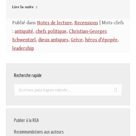
Lire la suite
Publié dans
Notes de lecture
,
Recensions
| Mots-clefs
:
antiquité
,
chefs politique
,
Christian-Georges
Schwentzel
,
dieux antiques
,
Grèce
,
héros d'épopée
,
leadership
Recherche rapide
Recherche
:
Publier à la REA
Recommandations aux auteurs