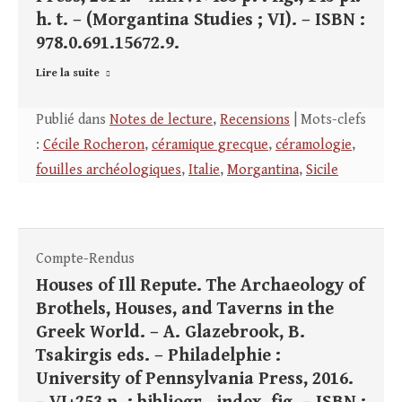
h. t. – (Morgantina Studies ; VI). – ISBN :
978.0.691.15672.9.
Lire la suite
Publié dans
Notes de lecture
,
Recensions
| Mots-clefs
:
Cécile Rocheron
,
céramique grecque
,
céramologie
,
fouilles archéologiques
,
Italie
,
Morgantina
,
Sicile
Compte-Rendus
Houses of Ill Repute. The Archaeology of
Brothels, Houses, and Taverns in the
Greek World. – A. Glazebrook, B.
Tsakirgis eds. – Philadelphie :
University of Pennsylvania Press, 2016.