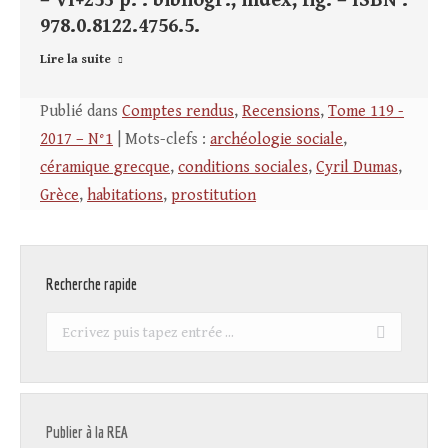
– VI+253 p. : bibliogr., index, fig. – ISBN :
978.0.8122.4756.5.
Lire la suite
Publié dans
Comptes rendus
,
Recensions
,
Tome 119 -
2017 – N°1
| Mots-clefs :
archéologie sociale
,
céramique grecque
,
conditions sociales
,
Cyril Dumas
,
Grèce
,
habitations
,
prostitution
Recherche rapide
Recherche
:
Publier à la REA