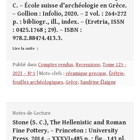
C. – École suisse d’archéologie en Grèce.
– Gollion : Infolio, 2020. – 2 vol. : 264+272
p. : bibliogr., ill., index. – (Eretria, ISSN
: 0425.1768 ; 29). – ISBN :
978.2.88474.413.3.
Lire la suite
Publié dans
Comptes rendus
,
Recensions
,
Tome 125 -
2023 – N°1
| Mots-clefs :
céramique grecque
,
Érétrie
,
fouilles archéologiques
,
Grèce
,
Sandrine Élaigne
Notes-de-Lecture
Stone (S. C.), The Hellenistic and Roman
Fine Pottery. – Princeton : University
Press, 2014. – XXXVI+485 p. : fig., 143 pl.