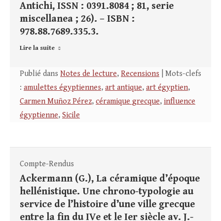
Antichi, ISSN : 0391.8084 ; 81, serie
miscellanea ; 26). – ISBN :
978.88.7689.335.3.
Lire la suite
Publié dans
Notes de lecture
,
Recensions
| Mots-clefs
:
amulettes égyptiennes
,
art antique
,
art égyptien
,
Carmen Muñoz Pérez
,
céramique grecque
,
influence
égyptienne
,
Sicile
Compte-Rendus
Ackermann (G.), La céramique d’époque
hellénistique. Une chrono-typologie au
service de l’histoire d’une ville grecque
entre la fin du IVe et le Ier siècle av. J.-