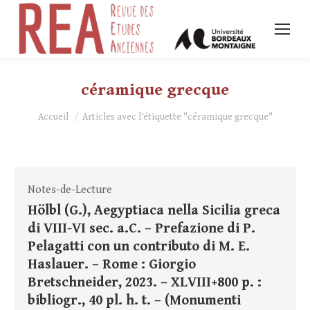
céramique grecque
Vous êtes ici :
Accueil
Articles avec l’étiquette "céramique grecque"
Notes-de-Lecture
Hölbl (G.), Aegyptiaca nella Sicilia greca
di VIII-VI sec. a.C. – Prefazione di P.
Pelagatti con un contributo di M. E.
Haslauer. – Rome : Giorgio
Bretschneider, 2023. – XLVIII+800 p. :
bibliogr., 40 pl. h. t. – (Monumenti