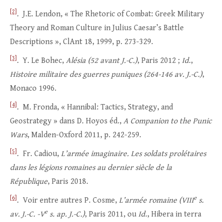
[2]
. J.E. Lendon, « The Rhetoric of Combat: Greek Military
Theory and Roman Culture in Julius Caesar’s Battle
Descriptions », ClAnt 18, 1999, p. 273-329.
[3]
. Y. Le Bohec,
Alésia (52 avant J.-C.)
, Paris 2012 ;
Id
.,
Histoire militaire des guerres puniques (264-146 av. J.-C.)
,
Monaco 1996.
[4]
. M. Fronda, « Hannibal: Tactics, Strategy, and
Geostrategy » dans D. Hoyos éd.,
A Companion to the Punic
Wars
, Malden-Oxford 2011, p. 242-259.
[5]
. Fr. Cadiou,
L’armée imaginaire. Les soldats prolétaires
dans les légions romaines au dernier siècle de la
République
, Paris 2018.
[6]
e
. Voir entre autres P. Cosme,
L’armée romaine (VIII
s.
e
av. J.-C. -V
s. ap. J.-C.)
, Paris 2011, ou
Id
., Hibera in terra