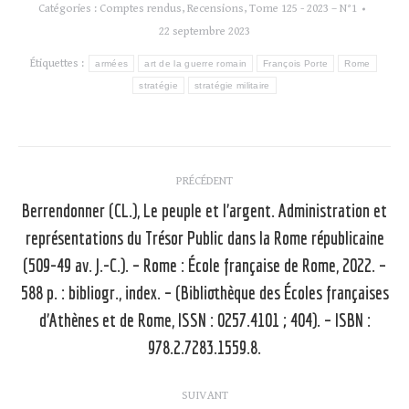
Catégories :
Comptes rendus
,
Recensions
,
Tome 125 - 2023 – N°1
22 septembre 2023
Étiquettes :
armées
art de la guerre romain
François Porte
Rome
stratégie
stratégie militaire
Navigation
PRÉCÉDENT
article
Berrendonner (CL.), Le peuple et l’argent. Administration et
représentations du Trésor Public dans la Rome républicaine
(509-49 av. J.-C.). – Rome : École française de Rome, 2022. –
Article
588 p. : bibliogr., index. – (Bibliothèque des Écoles françaises
précédent
d’Athènes et de Rome, ISSN : 0257.4101 ; 404). – ISBN :
:
978.2.7283.1559.8.
SUIVANT