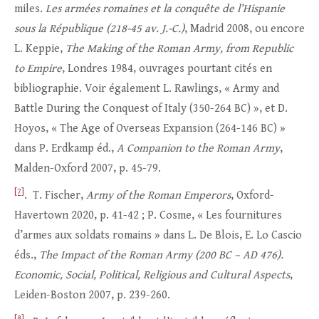
miles.
Les armées romaines et la conquête de l’Hispanie
sous la République (218-45 av. J.-C.)
, Madrid 2008, ou encore
L. Keppie,
The Making of the Roman Army, from Republic
to Empire
, Londres 1984, ouvrages pourtant cités en
bibliographie. Voir également L. Rawlings, « Army and
Battle During the Conquest of Italy (350-264 BC) », et D.
Hoyos, « The Age of Overseas Expansion (264-146 BC) »
dans P. Erdkamp éd.,
A Companion to the Roman Army
,
Malden-Oxford 2007, p. 45-79.
[7]
. T. Fischer,
Army of the Roman Emperors
, Oxford-
Havertown 2020, p. 41-42 ; P. Cosme, « Les fournitures
d’armes aux soldats romains » dans L. De Blois, E. Lo Cascio
éds.,
The Impact of the Roman Army (200 BC – AD 476).
Economic, Social, Political, Religious and Cultural Aspects
,
Leiden-Boston 2007, p. 239-260.
[8]