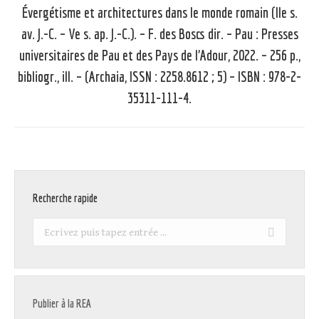
Évergétisme et architectures dans le monde romain (IIe s.
av. J.-C. – Ve s. ap. J.-C.). – F. des Boscs dir. – Pau : Presses
universitaires de Pau et des Pays de l’Adour, 2022. – 256 p.,
Article
suivant
bibliogr., ill. – (Archaia, ISSN : 2258.8612 ; 5) – ISBN : 978-2-
:
35311-111-4.
Recherche rapide
Recherche
:
Publier à la REA