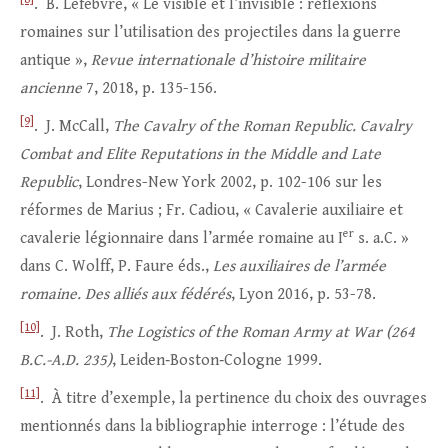
. B. Lefebvre, « Le visible et l’invisible : réflexions
romaines sur l’utilisation des projectiles dans la guerre
antique »,
Revue internationale d’histoire militaire
ancienne
7, 2018, p. 135-156.
[9]
. J. McCall,
The Cavalry of the Roman Republic.
Cavalry
Combat and Elite Reputations in the Middle and Late
Republic
, Londres-New York 2002, p. 102-106 sur les
réformes de Marius ; Fr. Cadiou, « Cavalerie auxiliaire et
er
cavalerie légionnaire dans l’armée romaine au I
s. a.C. »
dans C. Wolff, P. Faure éds.,
Les auxiliaires de l’armée
romaine. Des alliés aux fédérés
, Lyon 2016, p. 53-78.
[10]
. J. Roth,
The Logistics of the Roman Army at War (264
B.C.-A.D. 235)
, Leiden‑Boston‑Cologne 1999.
[11]
. À titre d’exemple, la pertinence du choix des ouvrages
mentionnés dans la bibliographie interroge : l’étude des