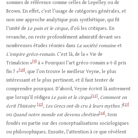
sommes de référence comme celles de Lepelley ou de
Brown. En effet, c’est l’usage de catégories générales, et
non une approche analytique puis synthétique, qui fit
l’unité de
Le pain et le cirque
, d’où les critiques. En
revanche, on reste profondément admiratif devant ses
nombreuses études réunies dans
La société romaine
et
L’empire gréco-romain
. C’est là, de la « Vie de
[9]
Trimalcion »
à « Pourquoi l’art gréco-romain a-t-il pris
[10]
fin ? »
, que l’on trouve le meilleur Veyne, le plus
intéressant et le plus pertinent, et il faut tenter de
comprendre pourquoi. D’abord, Veyne écrivit là autrement
[11]
que lorsqu’il rédigea
Le pain et le cirque
,
Comment on
[12]
[13]
écrit
l’histoire
,
Les Grecs ont-ils cru à leurs mythes ?
[14]
ou
Quand notre monde est devenu chrétien
, tous
fondés en partie sur des conceptualisations sociologiques
ou philosophiques. Ensuite, l’attention à ce que révèlent