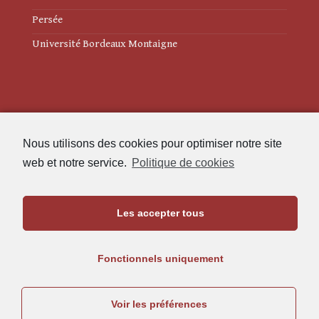
Persée
Université Bordeaux Montaigne
Mentions légales
Nous utilisons des cookies pour optimiser notre site
Politique de cookies (UE)
web et notre service.
Politique de cookies
Revue des Études Anciennes
Les accepter tous
Maison de l'Archéologie
Université Bordeaux Montaigne
Fonctionnels uniquement
33607 Pessac Cedex
05.57.12.45.63
Voir les préférences
rea@u-bordeaux-montaigne.fr