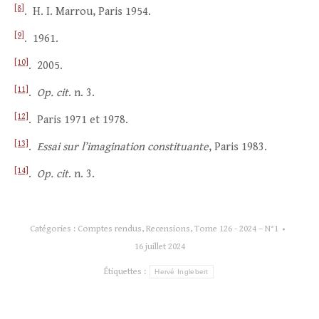
[8]
. H. I. Marrou, Paris 1954.
[9]
. 1961.
[10]
. 2005.
[11]
.
Op. cit
. n. 3.
[12]
. Paris 1971 et 1978.
[13]
.
Essai sur l’imagination constituante
, Paris 1983.
[14]
.
Op. cit
. n. 3.
Catégories :
Comptes rendus
,
Recensions
,
Tome 126 - 2024 – N°1
16 juillet 2024
Étiquettes :
Hervé Inglebert