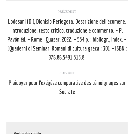
Navigation
PRÉCÉDENT
article
Lodesani (D.), Dionisio Periegeta. Descrizione dell’ecumene.
Introduzione, testo critico, traduzione e commento. – P.
Pavón éd. – Rome : Quasar, 2022. – 534 p. : bibliogr., index. –
Article
précédent
(Quaderni di Seminari Romani di cultura greca ; 30). – ISBN :
:
978.88.5491.315.8.
SUIVANT
Plaidoyer pour l’exégèse comparative des témoignages sur
Article
Socrate
suivant
:
Recherche rapide