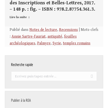
des Inscriptions et Belles-Lettres, 2017.
– 148 p. : fig. – ISBN : 978.2.87754.361.3.
Lire la suite
Publié dans
Notes de lecture
,
Recensions
| Mots-clefs
:
Annie Sartre-Fauriat
,
antiquité
,
fouilles
archéologiques
,
Palmyre
,
Syrie
,
temples romains
Recherche rapide
Recherche
:
Publier à la REA