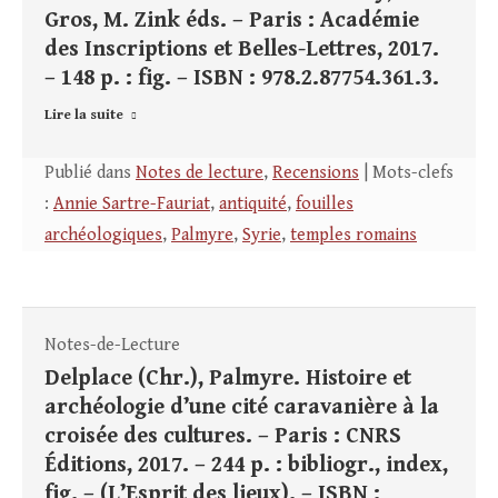
Gros, M. Zink éds. – Paris : Académie
des Inscriptions et Belles-Lettres, 2017.
– 148 p. : fig. – ISBN : 978.2.87754.361.3.
Lire la suite
Publié dans
Notes de lecture
,
Recensions
| Mots-clefs
:
Annie Sartre-Fauriat
,
antiquité
,
fouilles
archéologiques
,
Palmyre
,
Syrie
,
temples romains
Notes-de-Lecture
Delplace (Chr.), Palmyre. Histoire et
archéologie d’une cité caravanière à la
croisée des cultures. – Paris : CNRS
Éditions, 2017. – 244 p. : bibliogr., index,
fig. – (L’Esprit des lieux). – ISBN :