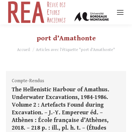
port d’Amathonte
Vous êtes ici :
Accueil
Articles avec l’étiquette "port d’Amathonte"
Compte-Rendus
The Hellenistic Harbour of Amathus.
Underwater Excavations, 1984-1986.
Volume 2 : Artefacts Found during
Excavation. – J.-Y. Empereur éd. –
Athènes : École française d’Athènes,
2018. – 218 p. : ill., pl. h. t. – (Études