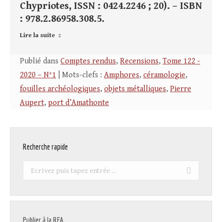
Chypriotes, ISSN : 0424.2246 ; 20). – ISBN
: 978.2.86958.308.5.
Lire la suite
Publié dans
Comptes rendus
,
Recensions
,
Tome 122 -
2020 – N°1
| Mots-clefs :
Amphores
,
céramologie
,
fouilles archéologiques
,
objets métalliques
,
Pierre
Aupert
,
port d’Amathonte
Recherche rapide
Recherche
:
Publier à la REA