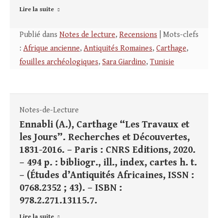
Lire la suite
Publié dans
Notes de lecture
,
Recensions
| Mots-clefs
:
Afrique ancienne
,
Antiquités Romaines
,
Carthage
,
fouilles archéologiques
,
Sara Giardino
,
Tunisie
Notes-de-Lecture
Ennabli (A.), Carthage “Les Travaux et
les Jours”. Recherches et Découvertes,
1831-2016. – Paris : CNRS Editions, 2020.
– 494 p. : bibliogr., ill., index, cartes h. t.
– (Études d’Antiquités Africaines, ISSN :
0768.2352 ; 43). – ISBN :
978.2.271.13115.7.
Lire la suite