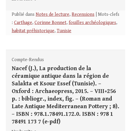
Publié dans
Notes de lecture
,
Recensions
| Mots-clefs
:
Carthage
,
Corinne Bonnet
,
fouilles archéologiques
,
habitat préhistorique
,
Tunisie
Compte-Rendus
Nacef (J.), La production de la
céramique antique dans la région de
Salakta et Ksour Essef (Tunisie). –
Oxford : Archaeopress, 2015. – VIII+256
p. : bibliogr., index, fig. – (Roman and
Late Antique Mediterranean Pottery ; 8).
– ISBN : 978.1.78491.172.0. ISBN : 978 1
78491 173 7 (e-pdf)