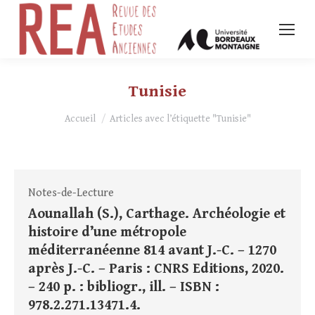
Tunisie
Vous êtes ici :
Accueil
Articles avec l’étiquette "Tunisie"
Notes-de-Lecture
Aounallah (S.), Carthage. Archéologie et
histoire d’une métropole
méditerranéenne 814 avant J.-C. – 1270
après J.-C. – Paris : CNRS Editions, 2020.
– 240 p. : bibliogr., ill. – ISBN :
978.2.271.13471.4.