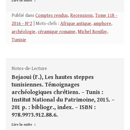
Lire la suite
Publié dans
Comptes rendus
,
Recensions
,
Tome 118 -
2016 - N°2
| Mots-clefs :
Afrique antique
,
amphore
,
archéologie
,
céramique romaine
,
Michel Bonifay
,
Tunisie
Notes-de-Lecture
Bejaoui (F.), Les hautes steppes
tunisiennes. Témoignages
archéologiques chrétiens. – Tunis :
Institut National du Patrimoine, 2015. –
201 p. : bibliogr., index. – ISBN :
978.9973.912.88.6.
Lire la suite