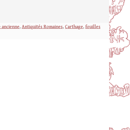
e ancienne
,
Antiquités Romaines
,
Carthage
,
fouilles