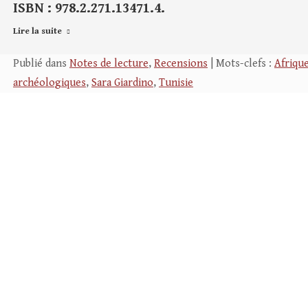
ISBN : 978.2.271.13471.4.
Lire la suite
Publié dans
Notes de lecture
,
Recensions
| Mots-clefs :
Afriqu
archéologiques
,
Sara Giardino
,
Tunisie