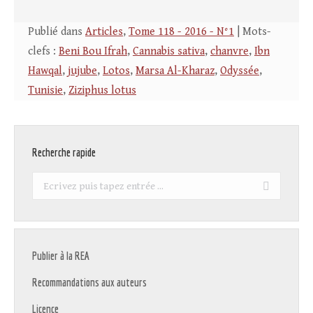
Publié dans
Articles
,
Tome 118 - 2016 - N°1
| Mots-
clefs :
Beni Bou Ifrah
,
Cannabis sativa
,
chanvre
,
Ibn
Hawqal
,
jujube
,
Lotos
,
Marsa Al-Kharaz
,
Odyssée
,
Tunisie
,
Ziziphus lotus
Recherche rapide
Recherche
:
Publier à la REA
Recommandations aux auteurs
Licence