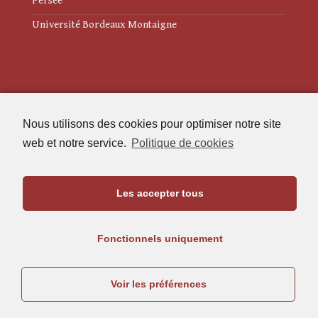
Persée
Université Bordeaux Montaigne
Mentions légales
Nous utilisons des cookies pour optimiser notre site
Politique de cookies (UE)
web et notre service.
Politique de cookies
Revue des Études Anciennes
Les accepter tous
Maison de l'Archéologie
Université Bordeaux Montaigne
Fonctionnels uniquement
33607 Pessac Cedex
05.57.12.45.63
Voir les préférences
rea@u-bordeaux-montaigne.fr