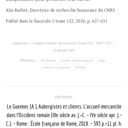
Alix Barbet, Directrice de recherche honoraire du CNRS
Publié dans le fascicule 2 tome 122, 2020, p. 627-631
Catégories :
Comptes rendus
,
Recensions
,
Tome 122 - 2020 – N°2
11 janvier 2021
Étiquettes :
Alix Barbet
fouilles archéologiques
Italie
mœurs et coutumes
Pompéi
Navigation
PRÉCÉDENT
article
Le Guennec (A.), Aubergistes et clients. L’accueil mercantile
dans l’Occident romain (IIIe siècle av. J.‑C. – IVe siècle apr. J.-
C.). – Rome : École française de Rome, 2019. – 593 p.+11 pl. h.
Article