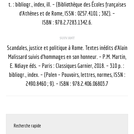
t. : bibliogr., index, ill. – (Bibliothèque des Écoles françaises
précédent
d’Athènes et de Rome, ISSN : 0257.4101 ; 382). –
:
ISBN : 978.2.7283.1342.6.
SUIVANT
Scandales, justice et politique à Rome. Textes inédits d’Alain
Malissard suivis d’hommages en son honneur. – P.M. Martin,
E. Ndiaye éds. – Paris : Classiques Garnier, 2018. – 310 p. :
Article
suivant
bibliogr., index. – (Polen – Pouvoirs, lettres, normes, ISSN :
:
2490.8460 ; 9). – ISBN : 978.2.406.06803.7
Recherche rapide