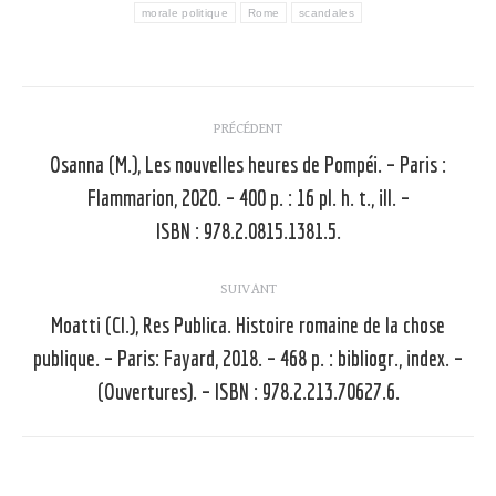
morale politique
Rome
scandales
Navigation
PRÉCÉDENT
article
Osanna (M.), Les nouvelles heures de Pompéi. – Paris :
Flammarion, 2020. – 400 p. : 16 pl. h. t., ill. –
Article
précédent
ISBN : 978.2.0815.1381.5.
:
SUIVANT
Moatti (Cl.), Res Publica. Histoire romaine de la chose
publique. – Paris: Fayard, 2018. – 468 p. : bibliogr., index. –
Article
suivant
(Ouvertures). – ISBN : 978.2.213.70627.6.
: