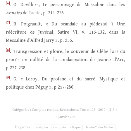
[6]
. O. Devillers, Le personnage de Messaline dans les
Annales
de Tacite, p. 211-226.
[7]
. R. Poignault, « Du scandale au piédestal ? Une
réécriture de Juvénal, Satire VI, v. 116-132, dans la
Messaline d’Alfred Jarry », p. 256.
[8]
. Transgression et gloire, le souvenir de Clélie lors du
procès en nullité de la condamnation de Jeanne d’Arc,
p.227-238.
[9]
. G. « Leroy, Du profane et du sacré. Mystique et
politique chez Péguy », p.257-280.
Catégories :
Comptes rendus
,
Recensions
,
Tome 122 - 2020 – N°2
11 janvier 2021
Étiquettes :
antiquité
corruption politique
Marie-Claire Ferriès