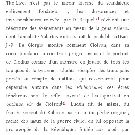
Tite-Live, n’est pas le miroir inversé du scandaleux
enlèvement fondateur ; les dissonances et
[2]
invraisemblances relevées par D. Briquel
révèlent une
réécriture des événements en faveur de la gens Valeria,
dont l’annaliste Valerius Antias serait le probable artisan.
J.-P. De Giorgio montre comment Cicéron, dans sa
correspondance, a construit progressivement le portrait
de Clodius comme d’un monstre en jouant de tous les
topiques de la tyrannie ; Clodius récupère des traits jadis
portés au compte de Catilina, qui resserviront pour
dépeindre Antoine dans les
Philippiques
; ces êtres
ténébreux sont le reflet inversé de l’autoportrait e
n
[3]
optimus vir
de Cicéron
. Lucain fit, de même, du
franchissement du Rubicon par César un péché originel,
racine des maux de la guerre civile, en lui opposant la
prosopopée de la République, foulée aux pieds par