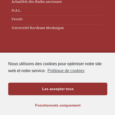
Actualités des études anciennes
H.A.L.
Persée
Université Bordeaux Montaigne
Mentions légales
Nous utilisons des cookies pour optimiser notre site
Politique de cookies (UE)
web et notre service.
Politique de cookies
Revue des Études Anciennes
Les accepter tous
Maison de l'Archéologie
Université Bordeaux Montaigne
Fonctionnels uniquement
33607 Pessac Cedex