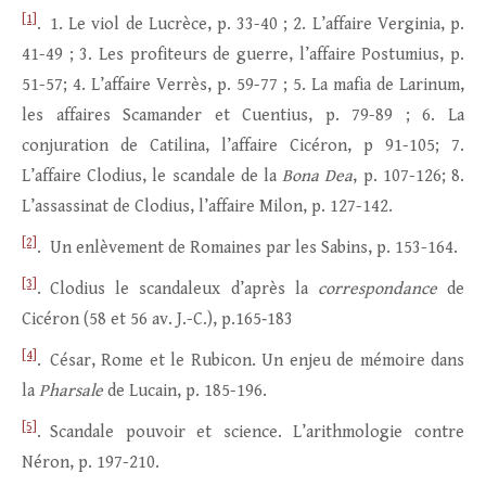
[1]
. 1. Le viol de Lucrèce, p. 33-40 ; 2. L’affaire Verginia, p.
41-49 ; 3. Les profiteurs de guerre, l’affaire Postumius, p.
51-57; 4. L’affaire Verrès, p. 59-77 ; 5. La mafia de Larinum,
les affaires Scamander et Cuentius, p. 79-89 ; 6. La
conjuration de Catilina, l’affaire Cicéron, p 91-105; 7.
L’affaire Clodius, le scandale de la
Bona Dea
, p. 107-126; 8.
L’assassinat de Clodius, l’affaire Milon, p. 127-142.
[2]
. Un enlèvement de Romaines par les Sabins, p. 153-164.
[3]
. Clodius le scandaleux d’après la
correspondance
de
Cicéron (58 et 56 av. J.-C.), p.165‑183
[4]
. César, Rome et le Rubicon. Un enjeu de mémoire dans
la
Pharsale
de Lucain, p. 185-196.
[5]
. Scandale pouvoir et science. L’arithmologie contre
Néron, p. 197-210.