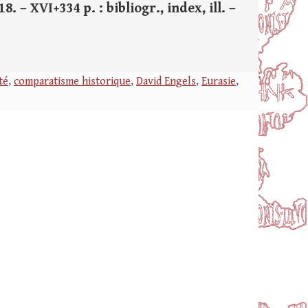
. – XVI+334 p. : bibliogr., index, ill. –
té
,
comparatisme historique
,
David Engels
,
Eurasie
,