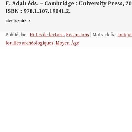
F. Adalı éds. – Cambridge : University Press, 2018
ISBN : 978.1.107.19041.2.
Lire la suite
Publié dans
Notes de lecture
,
Recensions
| Mots-clefs :
antiqui
fouilles archéologiques
,
Moyen-Âge