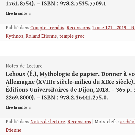
1761.8754). – ISBN : 978.2.7535.7709.1
Lire la suite
Publié dans
Comptes rendus
,
Recensions
,
Tome 121 - 2019 – N
Kythnos
,
Roland Etienne
,
temple grec
Notes-de-Lecture
Lehoux (É.), Mythologie de papier. Donner à voi
Allemagne (XVIIIe siècle-milieu du XIXe siècle).
Éditions Universitaires de Dijon, 2018. – 365 p. : 
2269.8000). – ISBN : 978.2.36441.275.0.
Lire la suite
Publié dans
Notes de lecture
,
Recensions
| Mots-clefs :
archéo
Etienne