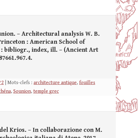
union. – Architectural analysis W. B.
Princeton : American School of
 bibliogr., index, ill. – (Ancient Art
87661.967.4.
°2
| Mots-clefs :
architecture antique
,
fouilles
théna
,
Sounion
,
temple grec
 del Krios. – In collaborazione con M.