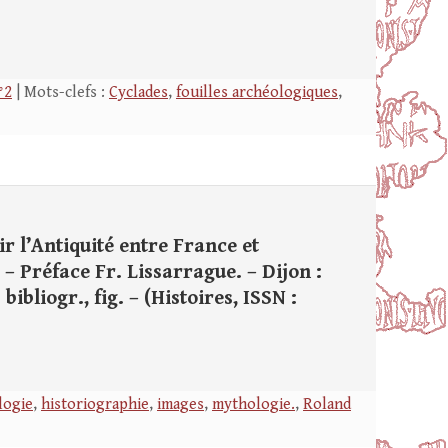
°2
| Mots-clefs :
Cyclades
,
fouilles archéologiques
,
r l’Antiquité entre France et
 – Préface Fr. Lissarrague. – Dijon :
bibliogr., fig. – (Histoires, ISSN :
logie
,
historiographie
,
images
,
mythologie.
,
Roland