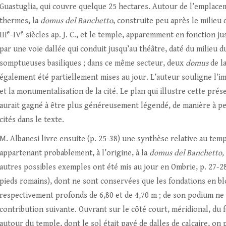
Guastuglia, qui couvre quelque 25 hectares. Autour de l’emplace
thermes, la
domus
del Banchetto
, construite peu après le milieu 
e
e
III
-IV
siècles ap. J. C., et le temple, apparemment en fonction jusq
par une voie dallée qui conduit jusqu’au théâtre, daté du milieu du
somptueuses basiliques ; dans ce même secteur, deux
domus
de la
également été partiellement mises au jour. L’auteur souligne l’i
et la monumentalisation de la cité. Le plan qui illustre cette prés
aurait gagné à être plus généreusement légendé, de manière à pe
cités dans le texte.
M. Albanesi livre ensuite (p. 25-38) une synthèse relative au tem
appartenant probablement, à l’origine, à la
domus del Banchetto,
autres possibles exemples ont été mis au jour en Ombrie, p. 27-28
pieds romains), dont ne sont conservées que les fondations en b
respectivement profonds de 6,80 et de 4,70 m ; de son podium ne 
contribution suivante. Ouvrant sur le côté court, méridional, du 
autour du temple, dont le sol était pavé de dalles de calcaire, on