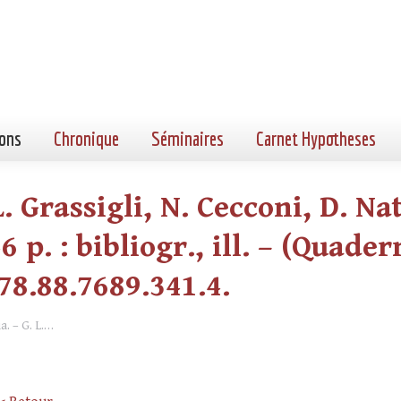
ons
Chronique
Séminaires
Carnet Hypotheses
. Grassigli, N. Cecconi, D. Na
 p. : bibliogr., ill. – (Quader
978.88.7689.341.4.
. – G. L.…