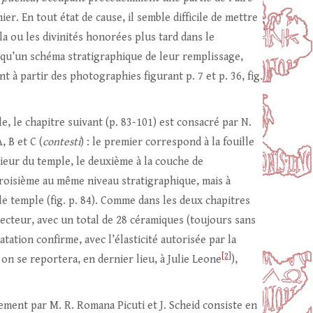
ier. En tout état de cause, il semble difficile de mettre
la ou les divinités honorées plus tard dans le
si qu’un schéma stratigraphique de leur remplissage,
t à partir des photographies figurant p. 7 et p. 36, fig.
e, le chapitre suivant (p. 83-101) est consacré par N.
, B et C (
contesti
) : le premier correspond à la fouille
rieur du temple, le deuxième à la couche de
roisième au même niveau stratigraphique, mais à
 le temple (fig. p. 84). Comme dans les deux chapitres
lecteur, avec un total de 28 céramiques (toujours sans
atation confirme, avec l’élasticité autorisée par la
[2]
 on se reportera, en dernier lieu, à Julie Leone
),
ement par M. R. Romana Picuti et J. Scheid consiste en