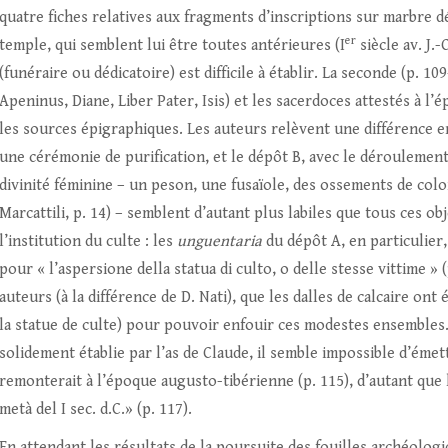
quatre fiches relatives aux fragments d’inscriptions sur marbre d
er
temple, qui semblent lui être toutes antérieures (I
siècle av. J.-
(funéraire ou dédicatoire) est difficile à établir. La seconde (p. 1
Apeninus, Diane, Liber Pater, Isis) et les sacerdoces attestés à l
les sources épigraphiques. Les auteurs relèvent une différence en
une cérémonie de purification, et le dépôt B, avec le déroulement
divinité féminine – un peson, une fusaïole, des ossements de col
Marcattili, p. 14) – semblent d’autant plus labiles que tous ces ob
l’institution du culte : les
unguentaria
du dépôt A, en particulier,
pour « l’aspersione della statua di culto, o delle stesse vittime »
auteurs (à la différence de D. Nati), que les dalles de calcaire on
la statue de culte) pour pouvoir enfouir ces modestes ensembles.
solidement établie par l’as de Claude, il semble impossible d’émet
remonterait à l’époque augusto-tibérienne (p. 115), d’autant que 
metà del I sec. d.C.» (p. 117).
En attendant les résultats de la poursuite des fouilles archéologi