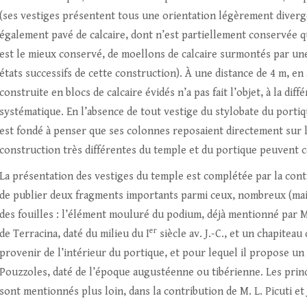
(ses vestiges présentent tous une orientation légèrement diverg
également pavé de calcaire, dont n’est partiellement conservée q
est le mieux conservé, de moellons de calcaire surmontés par une 
états successifs de cette construction). À une distance de 4 m, e
construite en blocs de calcaire évidés n’a pas fait l’objet, à la di
systématique. En l’absence de tout vestige du stylobate du portiq
est fondé à penser que ses colonnes reposaient directement sur l
construction très différentes du temple et du portique peuvent 
La présentation des vestiges du temple est complétée par la contri
de publier deux fragments importants parmi ceux, nombreux (mai
des fouilles : l’élément mouluré du podium, déjà mentionné par M
er
de Terracina, daté du milieu du I
siècle av. J.-C., et un chapitea
provenir de l’intérieur du portique, et pour lequel il propose un
Pouzzoles, daté de l’époque augustéenne ou tibérienne. Les princ
sont mentionnés plus loin, dans la contribution de M. L. Picuti et 