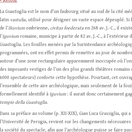
< Retour
La Guastuglia est le nom d’un faubourg situé au sud de la cité m
latin
vastulia
, utilisé pour désigner un vaste espace dépeuplé. Si
de l’
Ikuvium
ombrienne,
civitas foederata
en 268 av. J.-C., il exi
l’
Iguvium
romaine, municipe à partir de 82 av. J.‑C., à l’extérieur
Guastuglia. Les fouilles menées par la Surintendance archéologiq
programmées, ont en effet permis de remettre au jour de nombre
autour d’une zone rectangulaire apparemment inoccupée où l’on sit
des imposants vestiges de l’un des plus grands théâtres romains c
6000 spectateurs) conforte cette hypothèse. Pourtant, cet ouvrag
l’ensemble de cette aire archéologique, mais seulement de la fouil
formellement identifié à
Iguvium
: il aurait donc certainement gagn
tempio della Guastuglia
.
Dans sa préface au volume (p. XII‑XIX), Gian Luca Grassiglia, qui a 
l’Université de Perugia, revient sur les changements nécessaires 
la société du spectacle, afin que l’archéologue puisse se faire pa