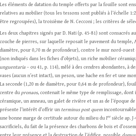
Les éléments de datation du temple offerts par la fouille sont en
relatives au mobilier (tous les tessons sont publiés à l’échelle 1:
être regroupées), la troisième de N. Cecconi ; les critères de sél
Les deux chapitres signés par D. Nati (p. 45-81) sont consacrés a
couche de pierres, sur laquelle reposait le pavement du temple, A
diamètre, pour 0,70 m de profondeur), contre le mur nord-ouest 
(non indiqués dans les fiches d’objets), un riche mobilier céramiq
unguentaria
– ou 41, p. 114), mêlé à des cendres abondantes, à des
vases (aucun n’est intact), un peson, une hache en fer et une mo
La seconde (1,20 m de diamètre, pour 0,64 m de profondeur), fouil
centre du
pronaos
, contenait le même type de remplissage, dont 
céramique, un anneau, un galet de rivière et un as de l’époque de 
présente l’intérêt d’offrir un
terminus post quem
incontournable à
er
une bonne marge de certitude autour du milieu du I
siècle ap. 
sacrificiels, du fait de la présence des charbons de bois et d’osse
entre leur présence et la destruction de l’édifice, possible
domus 