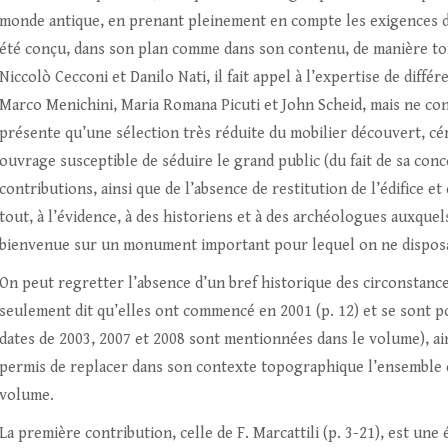
monde antique, en prenant pleinement en compte les exigences de
été conçu, dans son plan comme dans son contenu, de manière tout 
Niccolò Cecconi et Danilo Nati, il fait appel à l’expertise de diffé
Marco Menichini, Maria Romana Picuti et John Scheid, mais ne const
présente qu’une sélection très réduite du mobilier découvert, cér
ouvrage susceptible de séduire le grand public (du fait de sa con
contributions, ainsi que de l’absence de restitution de l’édifice et
tout, à l’évidence, à des historiens et à des archéologues auxquels
bienvenue sur un monument important pour lequel on ne disposai
On peut regretter l’absence d’un bref historique des circonstances
seulement dit qu’elles ont commencé en 2001 (p. 12) et se sont po
dates de 2003, 2007 et 2008 sont mentionnées dans le volume), ain
permis de replacer dans son contexte topographique l’ensemble 
volume.
La première contribution, celle de F. Marcattili (p. 3-21), est un