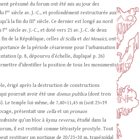
ment présumé du forum ont été mis au jour des
er
du I
siècle av. J.-C., et profondément restructurée aux
e
u’à la fin du III
siècle. Ce dernier est longé au nord
er
 I
siècle av. J.-C., et doté vers 25 av. J.‑C. de deux
 fin de la République, celles
di Scilla
et
dei Mosaici
, ont
mportance de la période césarienne pour l’urbanisation
entation (p. 8, dépourvu d’échelle, dupliqué p. 26)
rmettre d’identifier la position de tous les monuments
ple, érigé après la destruction de constructions
qui pourrait avoir été une
domus publica
(dont trois
). Le temple lui-même, de 7,40×11,45 m (soit 25×39
locage, présentait une
cella
et un
pronaos
subsiste qu’un bloc à
kyma reversa
, étudié dans la
forum, il est restitué comme tétrastyle prostyle. Tout
 peut restituer un portique de 20/23×30 m, trapézoïdal