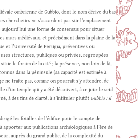
édiévale ombrienne de Gubbio, dont le nom dérive du bas
 les chercheurs ne s’accordent pas sur l’emplacement
ste aujourd’hui une forme de consensus pour situer
 des murs médiévaux, et précisément dans la plaine de la
ue et l’Université de Perugia, préventives ou
uses structures, publiques ou privées, regroupées
ue le forum de la cité ; la présence, non loin de là,
onnus dans la péninsule (sa capacité est estimée à
e ne traite pas, comme on pourrait s’y attendre, de
le d’un temple qui y a été découvert, à ce jour le seul
é, à des fins de clarté, à s’intituler plutôt
Gubbio : il
dirigé les fouilles de l’édifice pour le compte de
à apporter aux publications archéologiques à l’ère de
sseur, auprès du grand public, de la complexité du