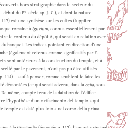
écouverts hors stratigraphie dans le secteur du
er
C.-début du I
siècle ap. J.-C.), et dont la nature
09-117) est une synthèse sur les cultes (Iuppiter
’époque romaine à
Iguvium
, connus essentiellement par
tre le contenu du dépôt A, qui serait en relation avec
 du banquet. Les indices pointant en direction d’une
ombe (également retenus comme significatifs par F.
jets sont antérieurs à la construction du temple, et à
 scellé par le pavement, n’ont pas pu être utilisés
 (p. 114) – sauf à penser, comme semblent le faire les
t été démontées (ce qui serait advenu, dans la
cella
, sous
 De même, compte tenu de la datation de l’édifice
tre l’hypothèse d’un « rifacimento del tempio » qui
le temple est daté plus loin « nel corso della prima
ques à la Guastaglia (évoquée p. 112), l’apport principal