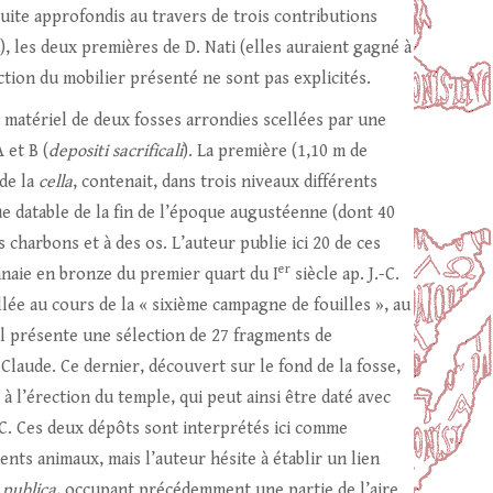
suite approfondis au travers de trois contributions
2), les deux premières de D. Nati (elles auraient gagné à
ection du mobilier présenté ne sont pas explicités.
u matériel de deux fosses arrondies scellées par une
 et B (
depositi sacrificali
). La première (1,10 m de
de la
cella
, contenait, dans trois niveaux différents
ue datable de la fin de l’époque augustéenne (dont 40
 charbons et à des os. L’auteur publie ici 20 de ces
er
nnaie en bronze du premier quart du I
siècle ap. J.-C.
lée au cours de la « sixième campagne de fouilles », au
il présente une sélection de 27 fragments de
Claude. Ce dernier, découvert sur le fond de la fosse,
 l’érection du temple, qui peut ainsi être daté avec
J-C. Ces deux dépôts sont interprétés ici comme
ments animaux, mais l’auteur hésite à établir un lien
publica
, occupant précédemment une partie de l’aire