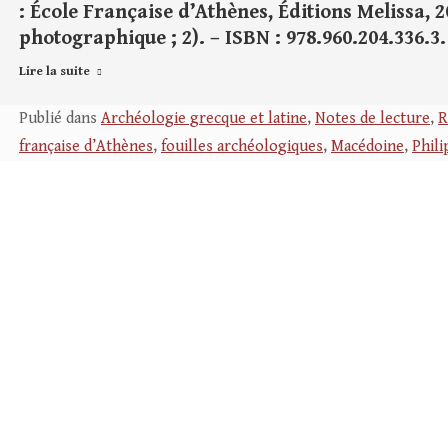
: École Française d’Athènes, Éditions Melissa, 20
photographique ; 2). – ISBN : 978.960.204.336.3.
Lire la suite
Publié dans
Archéologie grecque et latine
,
Notes de lecture
,
R
française d’Athènes
,
fouilles archéologiques
,
Macédoine
,
Phili