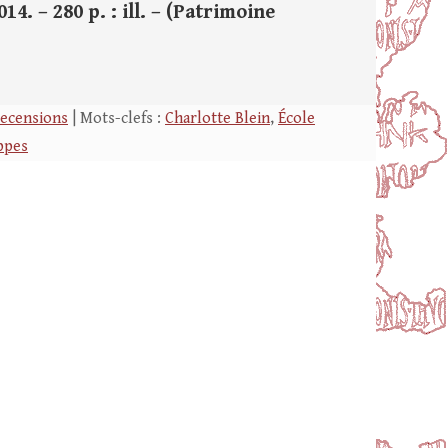
14. – 280 p. : ill. – (Patrimoine
ecensions
| Mots-clefs :
Charlotte Blein
,
École
ppes