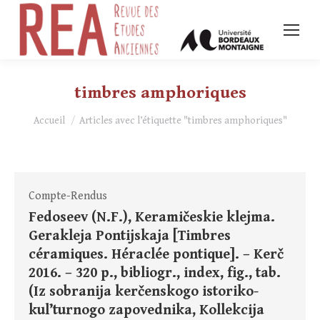
timbres amphoriques
Vous êtes ici :
Accueil
Articles avec l’étiquette "timbres amphoriques"
Compte-Rendus
Fedoseev (N.F.), Keramičeskie klejma.
Gerakleja Pontijskaja [Timbres
céramiques. Héraclée pontique]. – Kerč
2016. – 320 p., bibliogr., index, fig., tab.
(Iz sobranija kerčenskogo istoriko-
kul’turnogo zapovednika, Kollekcija