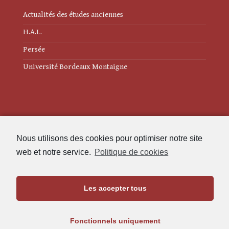
Actualités des études anciennes
H.A.L.
Persée
Université Bordeaux Montaigne
Mentions légales
Nous utilisons des cookies pour optimiser notre site
Politique de cookies (UE)
web et notre service.
Politique de cookies
Revue des Études Anciennes
Les accepter tous
Maison de l'Archéologie
Université Bordeaux Montaigne
Fonctionnels uniquement
33607 Pessac Cedex