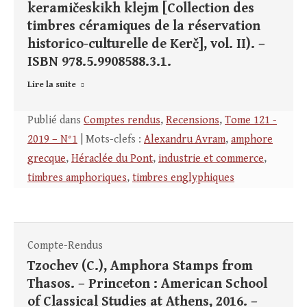
keramičeskikh klejm [Collection des
timbres céramiques de la réservation
historico-culturelle de Kerč], vol. II). –
ISBN 978.5.9908588.3.1.
Lire la suite
Publié dans
Comptes rendus
,
Recensions
,
Tome 121 -
2019 – N°1
| Mots-clefs :
Alexandru Avram
,
amphore
grecque
,
Héraclée du Pont
,
industrie et commerce
,
timbres amphoriques
,
timbres englyphiques
Compte-Rendus
Tzochev (C.), Amphora Stamps from
Thasos. – Princeton : American School
of Classical Studies at Athens, 2016. –