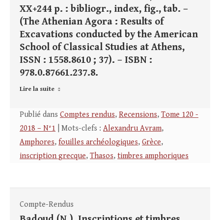
XX+244 p. : bibliogr., index, fig., tab. –
(The Athenian Agora : Results of
Excavations conducted by the American
School of Classical Studies at Athens,
ISSN : 1558.8610 ; 37). – ISBN :
978.0.87661.237.8.
Lire la suite
Publié dans
Comptes rendus
,
Recensions
,
Tome 120 -
2018 – N°1
| Mots-clefs :
Alexandru Avram
,
Amphores
,
fouilles archéologiques
,
Grèce
,
inscription grecque
,
Thasos
,
timbres amphoriques
Compte-Rendus
Badoud (N.), Inscriptions et timbres