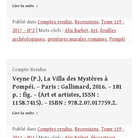
Lire la suite
Publié dans
Comptes rendus
,
Recensions
,
Tome 119 -
2017 – N°2
| Mots-clefs :
Alix Barbet
,
Art
,
fouilles
archéologiques
,
peintures murales romaines
,
Pompéi
Compte-Rendus
Veyne (P.), La Villa des Mystères à
Pompéi. – Paris : Gallimard, 2016. – 181
p. : fig. – (Art et artistes, ISSN :
1158.7415). – ISBN : 978.2.07.017759.2.
Lire la suite
Publié dans
Comptes rendus
,
Recensions
,
Tome 119 -
2017 – N°1
| Mots-clefs :
Alix Barbet
,
décorations
,