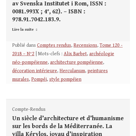
av Svenska Institutet i Rom, ISSN :
0081.993X ; 4°, 62). – ISBN :
978.91.7042.183.9.
Lire la suite
Publié dans
Comptes rendus
,
Recensions
,
Tome 120 -
2018 – N°2
| Mots-clefs :
Alix Barbet
,
archéologie
néo-pompéienne
,
architecture pompéienne
,
décoration intérieure
,
Herculanum
,
peintures
murales
,
Pompéi
,
style pompéien
Compte-Rendus
Un siècle d’architecture et d’humanisme
sur les bords de la Méditerranée. La
villa Kérylos, joyau d’inspiration