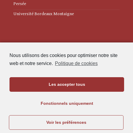
Persée
Université Bordeaux Montaigne
Mentions légales
Nous utilisons des cookies pour optimiser notre site
Politique de cookies (UE)
web et notre service.
Politique de cookies
Revue des Études Anciennes
Les accepter tous
Maison de l'Archéologie
Université Bordeaux Montaigne
Fonctionnels uniquement
33607 Pessac Cedex
05.57.12.45.63
Voir les préférences
rea@u-bordeaux-montaigne.fr