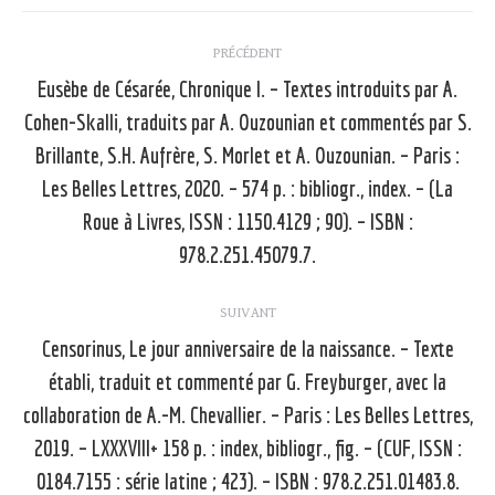
Navigation
PRÉCÉDENT
article
Eusèbe de Césarée, Chronique I. – Textes introduits par A.
Cohen-Skalli, traduits par A. Ouzounian et commentés par S.
Brillante, S.H. Aufrère, S. Morlet et A. Ouzounian. – Paris :
Article
Les Belles Lettres, 2020. – 574 p. : bibliogr., index. – (La
précédent
Roue à Livres, ISSN : 1150.4129 ; 90). – ISBN :
:
978.2.251.45079.7.
SUIVANT
Censorinus, Le jour anniversaire de la naissance. – Texte
établi, traduit et commenté par G. Freyburger, avec la
collaboration de A.-M. Chevallier. – Paris : Les Belles Lettres,
Article
suivant
2019. – LXXXVIII+ 158 p. : index, bibliogr., fig. – (CUF, ISSN :
:
0184.7155 : série latine ; 423). – ISBN : 978.2.251.01483.8.