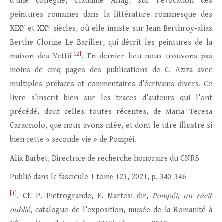
d’une collègue, Claudine Allag, sur l’évocation des
peintures romaines dans la littérature romanesque des
e
e
XIX
et XX
siècles, où elle insiste sur Jean Berthroy-alias
Berthe Clorine Le Bariller, qui décrit les peintures de la
[12]
maison des Vettii
. En dernier lieu nous trouvons pas
moins de cinq pages des publications de C. Aziza avec
multiples préfaces et commentaires d’écrivains divers. Ce
livre s’inscrit bien sur les traces d’auteurs qui l’ont
précédé, dont celles toutes récentes, de Maria Teresa
Caracciolo, que nous avons citée, et dont le titre illustre si
bien cette « seconde vie » de Pompéi.
Alix Barbet, Directrice de recherche honoraire du CNRS
Publié dans le fascicule 1 tome 123, 2021, p. 340-346
[1]
. Cf. P. Pietrogrande, E. Martesi dir,
Pompéi, un récit
oublié,
catalogue de l’exposition, musée de la Romanité à