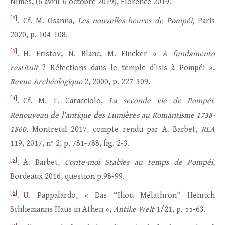
Nîmes, (6 avril-6 octobre 2019), Florence 2019.
[2]
. Cf. M. Osanna,
Les nouvelles heures de Pompéi,
Paris
2020, p. 104-108.
[3]
. H. Eristov, N. Blanc, M. Fincker «
A fundamento
restituit
? Réfections dans le temple d’Isis à Pompéi »,
Revue Archéologique
2, 2000, p. 227-309.
[4]
. Cf. M. T. Caracciolo,
La seconde vie de Pompéi.
Renouveau de l’antique des Lumières au Romantisme 1738-
1860,
Montreuil 2017, compte rendu par A. Barbet,
REA
119, 2017, n° 2, p. 781-788, fig. 2-3.
[5]
. A. Barbet,
Conte-moi Stabies au temps de Pompéi
,
Bordeaux 2016, question p.98-99.
[6]
. U. Pappalardo, « Das “Iliou Mélathron” Henrich
Schliemanns Haus in Athen »,
Antike Welt
1/21, p. 55-63.