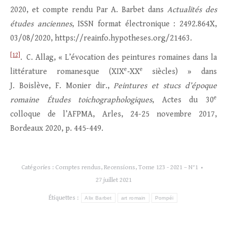
2020, et compte rendu Par A. Barbet dans
Actualités des
études anciennes
, ISSN format électronique : 2492.864X,
03/08/2020, https://reainfo.hypotheses.org/21463.
[12]
. C. Allag, « L’évocation des peintures romaines dans la
e
e
littérature romanesque (XIX
‑XX
siècles) » dans
J. Boislève, F. Monier dir.,
Peintures et stucs d’époque
e
romaine Études toichographologiques
, Actes du 30
colloque de l’AFPMA, Arles, 24-25 novembre 2017,
Bordeaux 2020, p. 445-449.
Catégories :
Comptes rendus
,
Recensions
,
Tome 123 - 2021 – N°1
27 juillet 2021
Étiquettes :
Alix Barbet
art romain
Pompéi