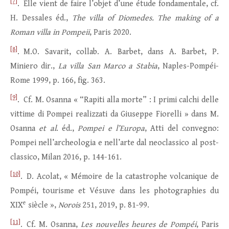
[7]
. Elle vient de faire l’objet d’une étude fondamentale, cf.
H. Dessales éd.,
The villa of Diomedes.
The making of a
Roman villa in Pompeii
, Paris 2020.
[8]
. M.O. Savarit, collab. A. Barbet, dans A. Barbet, P.
Miniero dir.,
La villa San Marco a Stabia
, Naples-Pompéi-
Rome 1999, p. 166, fig. 363.
[9]
. Cf. M. Osanna « “Rapiti alla morte” : I primi calchi delle
vittime di Pompei realizzati da Giuseppe Fiorelli » dans M.
Osanna
et al
. éd.,
Pompei e l’Europa
, Atti del convegno:
Pompei nell’archeologia e nell’arte dal neoclassico al post-
classico, Milan 2016, p. 144-161.
[10]
. D. Acolat, « Mémoire de la catastrophe volcanique de
Pompéi, tourisme et Vésuve dans les photographies du
e
XIX
siècle »,
Norois
251, 2019, p. 81-99.
[11]
. Cf. M. Osanna,
Les nouvelles heures de Pompéi
, Paris