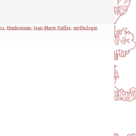
os
,
Hindouisme
,
Jean-Marie Pailler
,
mythologie