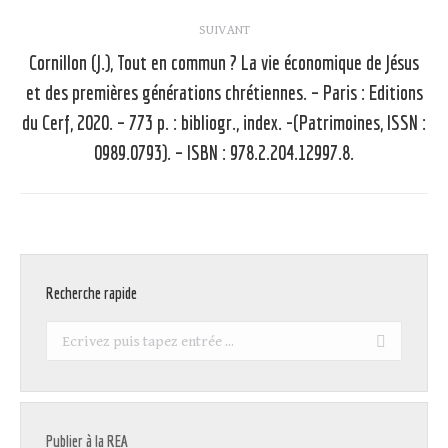
SUIVANT
Cornillon (J.), Tout en commun ? La vie économique de Jésus
et des premières générations chrétiennes. – Paris : Editions
Article
du Cerf, 2020. – 773 p. : bibliogr., index. -(Patrimoines, ISSN :
suivant
0989.0793). – ISBN : 978.2.204.12997.8.
:
Recherche rapide
Recherche
:
Publier à la REA