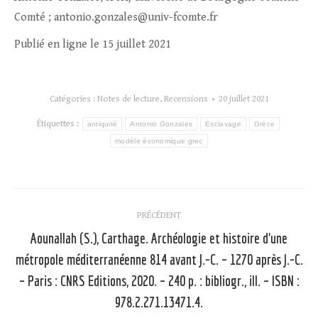
Comté ; antonio.gonzales@univ-fcomte.fr
Publié en ligne le 15 juillet 2021
Catégories :
Notes de lecture
,
Recensions
20 juillet 2021
Étiquettes :
antiquité
Antonio Gonzales
Esclavage
Grèce
modèle économique grec
Navigation
PRÉCÉDENT
article
Aounallah (S.), Carthage. Archéologie et histoire d’une
métropole méditerranéenne 814 avant J.-C. – 1270 après J.-C.
Article
– Paris : CNRS Editions, 2020. – 240 p. : bibliogr., ill. – ISBN :
précédent
978.2.271.13471.4.
: